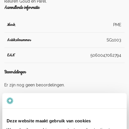
kleuren
Goud en Parel
.
Aanvullende informatie
Merk
PME
Artikelnummer
SG1003
EAN
5060047062794
Beoordelingen
Er zijn nog geen beoordelingen.
Enkel ingelogde klanten die dit product gekocht hebben,
kunnen een beoordeling schrijven.
Deze website maakt gebruik van cookies
Verzenden en levertijd: