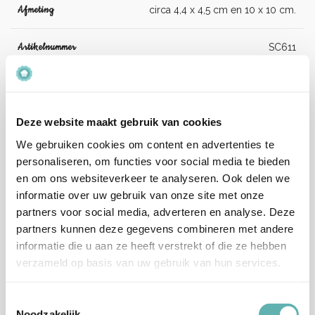
Afmeting
circa 4,4 x 4,5 cm en 10 x 10 cm.
Artikelnummer
SC611
EAN
5060281187314
Deze website maakt gebruik van cookies
Beoordelingen
We gebruiken cookies om content en advertenties te
Er zijn nog geen beoordelingen.
personaliseren, om functies voor social media te bieden
en om ons websiteverkeer te analyseren. Ook delen we
informatie over uw gebruik van onze site met onze
Enkel ingelogde klanten die dit product gekocht hebben,
partners voor social media, adverteren en analyse. Deze
kunnen een beoordeling schrijven.
partners kunnen deze gegevens combineren met andere
informatie die u aan ze heeft verstrekt of die ze hebben
Verzenden en levertijd:
verzameld op basis van uw gebruik van hun services.
Onze pakketten worden verstuurd met PostNL.
Op werkdagen (maandag tot vrijdag) geldt: voor 15:00 besteld
en betaald = dezelfde werkdag verzonden.
Toestemmingsselectie
Noodzakelijk