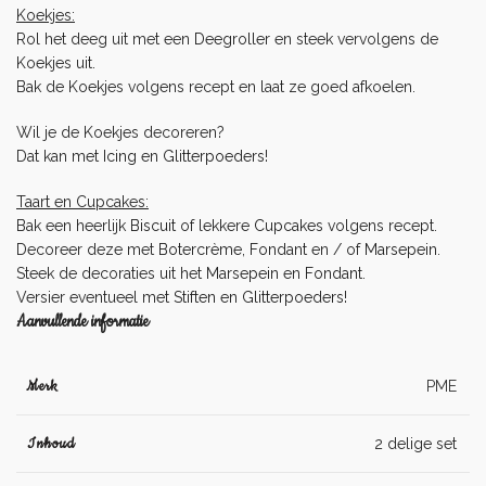
Koekjes:
Rol het deeg uit met een
Deegroller
en steek vervolgens de
Koekjes uit.
Bak de Koekjes volgens recept en laat ze goed afkoelen.
Wil je de Koekjes decoreren?
Dat kan met
Icing
en
Glitterpoeders
!
Taart en Cupcakes:
Bak een heerlijk
Biscuit
of lekkere
Cupcakes
volgens recept.
Decoreer deze met
Botercrème
,
Fondant
en / of
Marsepein
.
Steek de decoraties uit het
Marsepein
en
Fondant
.
Versier eventueel met
Stiften
en
Glitterpoeders
!
Aanvullende informatie
Merk
PME
Inhoud
2 delige set