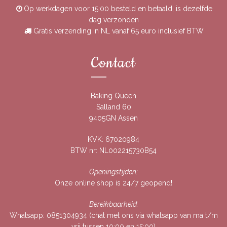
Op werkdagen voor 15:00 besteld en betaald, is dezelfde
dag verzonden
Gratis verzending in NL vanaf 65 euro inclusief BTW
Contact
Baking Queen
Salland 60
9405GN Assen
KVK: 67020984
BTW nr: NL002215730B54
Openingstijden:
Onze online shop is 24/7 geopend!
Bereikbaarheid:
Whatsapp:
0851304934
(chat met ons via whatsapp van ma t/m
vrij tussen 10:00 en 15:00)