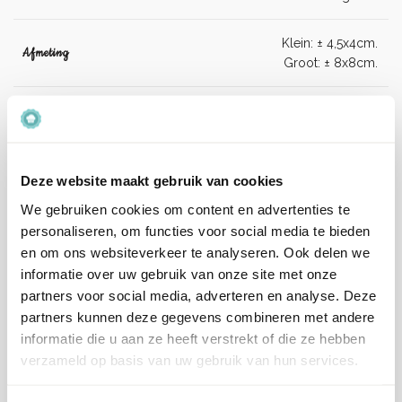
Klein: ± 4,5x4cm.
Afmeting
Groot: ± 8x8cm.
Artikelnummer
SC603
EAN
5060281187239
Deze website maakt gebruik van cookies
We gebruiken cookies om content en advertenties te
Beoordelingen
personaliseren, om functies voor social media te bieden
Er zijn nog geen beoordelingen.
en om ons websiteverkeer te analyseren. Ook delen we
informatie over uw gebruik van onze site met onze
partners voor social media, adverteren en analyse. Deze
Enkel ingelogde klanten die dit product gekocht hebben,
partners kunnen deze gegevens combineren met andere
kunnen een beoordeling schrijven.
informatie die u aan ze heeft verstrekt of die ze hebben
verzameld op basis van uw gebruik van hun services.
Verzenden en levertijd:
Onze pakketten worden verstuurd met PostNL.