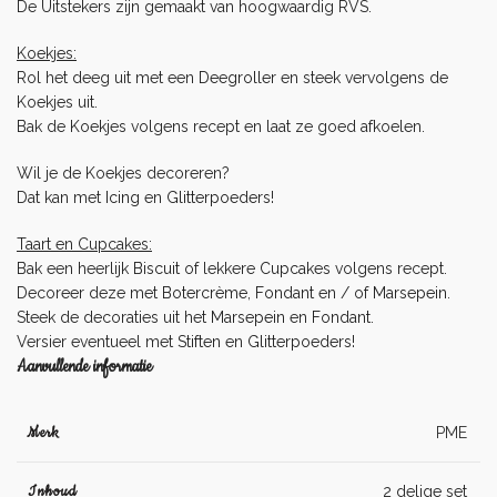
De Uitstekers zijn gemaakt van hoogwaardig RVS.
Koekjes:
Rol het deeg uit met een
Deegroller
en steek vervolgens de
Koekjes uit.
Bak de Koekjes volgens recept en laat ze goed afkoelen.
Wil je de Koekjes decoreren?
Dat kan met
Icing
en
Glitterpoeders
!
Taart en Cupcakes:
Bak een heerlijk
Biscuit
of lekkere
Cupcakes
volgens recept.
Decoreer deze met
Botercrème
,
Fondant
en / of
Marsepein
.
Steek de decoraties uit het
Marsepein
en
Fondant
.
Versier eventueel met
Stiften
en
Glitterpoeders
!
Aanvullende informatie
Merk
PME
Inhoud
2 delige set