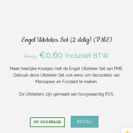
Engel Uitsteker Set (2 delig) (PME)
Oorspronkelijke
Huidige
€
0.60
Inclusief BTW
€
1.99
prijs
prijs
Maak heerlijke Koekjes met de Engel Uitsteker Set van PME.
Gebruik deze Uitsteker Set ook eens om decoraties van
was:
is:
Marsepein en Fondant te maken.
€1.99.
€0.60.
De Uitstekers zijn gemaakt van hoogwaardig RVS.
BESTEL
OP VOORRAAD