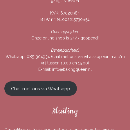
9405GN Assen
KVK: 67020984
BTW nr: NL002215730B54
Openingstijden:
Onze online shop is 24/7 geopend!
Bereikbaarheid:
Whatsapp:
0851304934
(chat met ons via whatsapp van ma t/m
vrij tussen 10:00 en 15:00)
E-mail:
info@bakingqueen.nl
Chat met ons via Whatsapp
Mailing
Om baktips en tricks in je mailbox te ontvangen, laat hier je