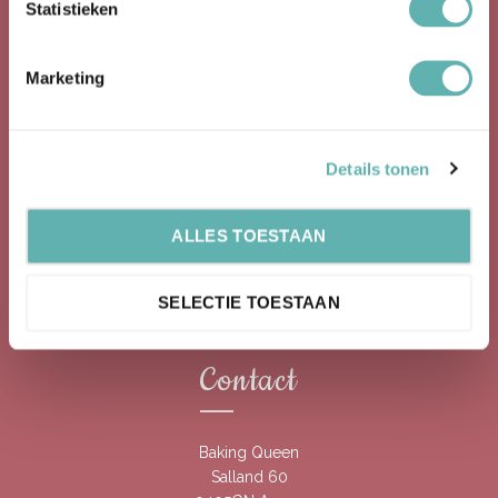
Statistieken
Klantenservice
Marketing
Veelgestelde vragen
Veelgestelde vragen Eetbare Prints
Algemene Voorwaarden
Afhalen – Verzenden – Levertijd
Details tonen
Privacy Policy & Cookies
Retourneren
ALLES TOESTAAN
Op werkdagen voor 15:00 besteld en betaald, is dezelfde
dag verzonden
SELECTIE TOESTAAN
Gratis verzending in NL vanaf 65 euro inclusief BTW
Contact
Baking Queen
Salland 60