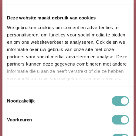
Producten
Deze website maakt gebruik van cookies
We gebruiken cookies om content en advertenties te
Bakspullen
personaliseren, om functies voor social media te bieden
en om ons websiteverkeer te analyseren. Ook delen we
Bakvormen
informatie over uw gebruik van onze site met onze
partners voor social media, adverteren en analyse. Deze
Cupcake Topper
partners kunnen deze gegevens combineren met andere
informatie die u aan ze heeft verstrekt of die ze hebben
Eetbare Glitter
verzameld op basis van uw gebruik van hun services.
Eetbare Prints
Toestemmingsselectie
Rolfondant
Noodzakelijk
Siliconen Bakvormen
Voorkeuren
Sprinkles