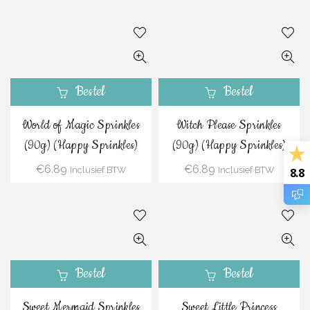
Bestel
Bestel
World of Magic Sprinkles
Witch Please Sprinkles
(90g) (Happy Sprinkles)
(90g) (Happy Sprinkles)
€
6.89
€
6.89
Inclusief BTW
Inclusief BTW
8.8
Bestel
Bestel
Sweet Mermaid Sprinkles
Sweet Little Princess