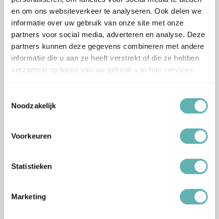
en om ons websiteverkeer te analyseren. Ook delen we
informatie over uw gebruik van onze site met onze
partners voor social media, adverteren en analyse. Deze
partners kunnen deze gegevens combineren met andere
informatie die u aan ze heeft verstrekt of die ze hebben
Bestel
Bestel
verzameld op basis van uw gebruik van hun services.
Pink Wonderland Sprinkles
Pastel Vibes Sprinkles (90g)
Toestemmingsselectie
(90g) (Happy Sprinkles)
(Happy Sprinkles)
Noodzakelijk
€
6.89
€
6.89
Inclusief BTW
Inclusief BTW
Voorkeuren
Statistieken
Bestel
Bestel
Marketing
P.S. I Love You Sprinkles
Oh Deer Sprinkles (90g)