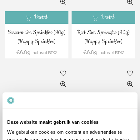
Bestel
Bestel
Scream Ice Sprinkles (90g)
Red Nose Sprinkles (90g)
(Happy Sprinkles)
(Happy Sprinkles)
€
6.89
€
6.89
Inclusief BTW
Inclusief BTW
Bestel
Bestel
Princess Diary Sprinkles
Pirate’s Pearls Sprinkles
Deze website maakt gebruik van cookies
(90g) (Happy Sprinkles)
(90g) (Happy Sprinkles)
We gebruiken cookies om content en advertenties te
€
6.89
€
6.89
Inclusief BTW
Inclusief BTW
personaliseren, om functies voor social media te bieden