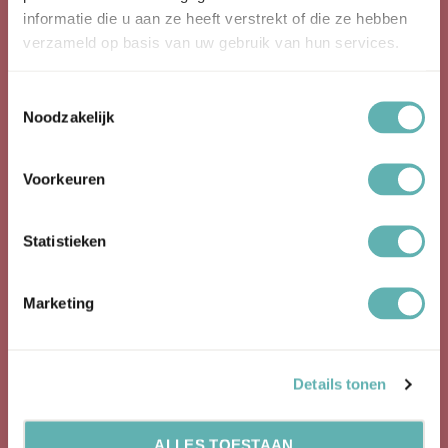
informatie die u aan ze heeft verstrekt of die ze hebben
verzameld op basis van uw gebruik van hun services.
Producten
Toestemmingsselectie
Noodzakelijk
Bakspullen
Bakvormen
Voorkeuren
Cupcake Topper
Statistieken
Eetbare Glitter
Eetbare Prints
Marketing
Rolfondant
Siliconen Bakvormen
Details tonen
Sprinkles
ALLES TOESTAAN