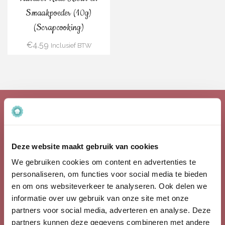
Smaakpoeder (10g)
(Scrapcooking)
€
4.59
Inclusief BTW
Over Ons
Deze website maakt gebruik van cookies
Baking Queen is een webwinkel die gespecialiseerd is in de
We gebruiken cookies om content en advertenties te
verkoop van bakartikelen.
personaliseren, om functies voor social media te bieden
Baking Queen is opgestart in 2016.
en om ons websiteverkeer te analyseren. Ook delen we
informatie over uw gebruik van onze site met onze
Bekijk ook onze social media kanalen!
partners voor social media, adverteren en analyse. Deze
Facebook
partners kunnen deze gegevens combineren met andere
Instagram