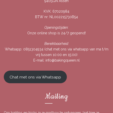
9405GN Assen
KVK: 67020984
BTW nr: NL002215730B54
Openingstijden:
Onze online shop is 24/7 geopend!
Bereikbaarheid:
Whatsapp:
0851304934
(chat met ons via whatsapp van ma t/m
vrij tussen 10:00 en 15:00)
E-mail:
info@bakingqueen.nl
Chat met ons via Whatsapp
Mailing
Om baktips en tricks in je mailbox te ontvangen, laat hier je