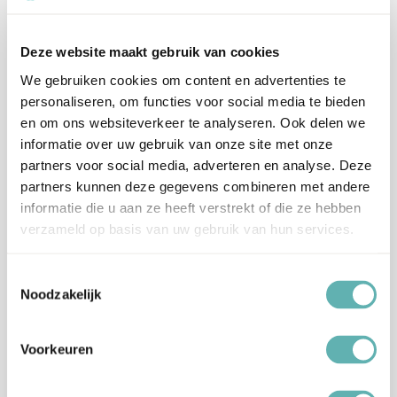
Rode Kleur en Aardbeien Smaak.
Smaak
Deze website maakt gebruik van cookies
Smaakstof, kleurstof E129*, antiklontermiddel
We gebruiken cookies om content en advertenties te
E551.
Ingrediënten
E129 kan de activiteit of oplettendheid van
personaliseren, om functies voor social media te bieden
kinderen beïnvloeden.
en om ons websiteverkeer te analyseren. Ook delen we
informatie over uw gebruik van onze site met onze
partners voor social media, adverteren en analyse. Deze
Kan sporen bevatten van Noten, Pinda's,
Allergenen
partners kunnen deze gegevens combineren met andere
Gluten, Eieren, Melk, Sesamzaad, Selderij en
Mosterd.
informatie die u aan ze heeft verstrekt of die ze hebben
verzameld op basis van uw gebruik van hun services.
Artikelnummer
SC4058
Toestemmingsselectie
Noodzakelijk
EAN
3700392440589
Voorkeuren
Beoordelingen
Er zijn nog geen beoordelingen.