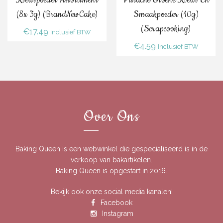
Kleurpoeder Assortiment
Pistache Groene Kleur En
(8x 3g) (BrandNewCake)
Smaakpoeder (10g)
(Scrapcooking)
€
17.49
Inclusief BTW
€
4.59
Inclusief BTW
Over Ons
Baking Queen is een webwinkel die gespecialiseerd is in de
verkoop van bakartikelen.
Baking Queen is opgestart in 2016.
Bekijk ook onze social media kanalen!
Facebook
Instagram