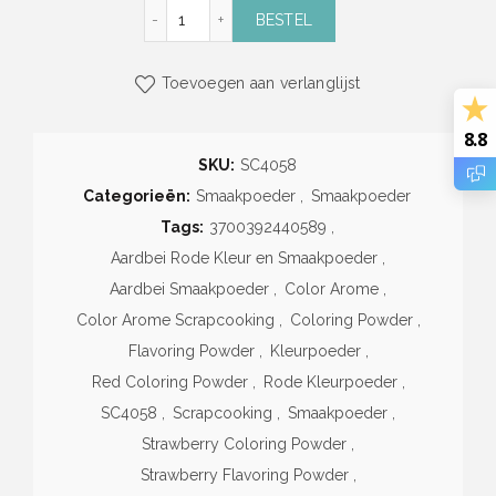
Aardbei Rode Kleur en Smaakpoeder (10g) 
BESTEL
Toevoegen aan verlanglijst
8.8
SKU:
SC4058
Categorieën:
Smaakpoeder
,
Smaakpoeder
Tags:
3700392440589
,
Aardbei Rode Kleur en Smaakpoeder
,
Aardbei Smaakpoeder
,
Color Arome
,
Color Arome Scrapcooking
,
Coloring Powder
,
Flavoring Powder
,
Kleurpoeder
,
Red Coloring Powder
,
Rode Kleurpoeder
,
SC4058
,
Scrapcooking
,
Smaakpoeder
,
Strawberry Coloring Powder
,
Strawberry Flavoring Powder
,