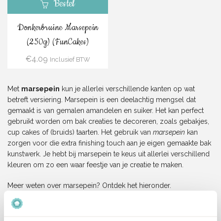
Bestel
Donkerbruine Marsepein
(250g) (FunCakes)
€
4.09
Inclusief BTW
Met
marsepein
kun je allerlei verschillende kanten op wat
betreft versiering. Marsepein is een deelachtig mengsel dat
gemaakt is van gemalen amandelen en suiker. Het kan perfect
gebruikt worden om bak creaties te decoreren, zoals gebakjes,
cup cakes of (bruids) taarten. Het gebruik van
marsepein
kan
zorgen voor die extra finishing touch aan je eigen gemaakte bak
kunstwerk. Je hebt bij marsepein te keus uit allerlei verschillend
kleuren om zo een waar feestje van je creatie te maken.
Meer weten over marsepein? Ontdek het hieronder.
Het verschil tussen marsepein en