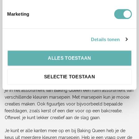
maar blank. Het kleuren wordt daardoor ook wat lastiger.
Pastelkleuren worden al snel donker.
Marketing
In ons assortiment vind je ook al marsepein met een kleur. Zo
kun jij met verschillende kleuren marsepein aan de slag. Een
Details tonen
ander voordeel van marsepein is dat het dus niet zo snel
uitdroogt als bijvoorbeeld fondant en je daardoor meer tijd hebt
voor het decoreren.
ALLES TOESTAAN
Marsepein kopen bij Baking Queen
SELECTIE TOESTAAN
Wil jij graag creatief aan de slag gaan met marsepein? Dan vind
je in het assortiment van Baking Queen een ruim assortiment van
verschillende kleuren marsepein. Met marsepein kun je mooie
creaties maken. Ook figuurtjes voor bijvoorbeeld bepaalde
feestdagen, zoals kerst of een dier voor op een bakcreatie.
Oftewel: je kunt lekker creatief aan de slag gaan.
Je kunt er alle kanten mee op en bij Baking Queen heb je de
keus uit meerdere kleuren marsepein. Heb je een vraag over de