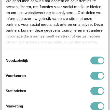
We gebruiken cookies om content en advertenties te
personaliseren, om functies voor social media te bieden
€
13.09
€
1.59
Inclusief BTW
Inclusief BTW
en om ons websiteverkeer te analyseren. Ook delen we
informatie over uw gebruik van onze site met onze
partners voor social media, adverteren en analyse. Deze
partners kunnen deze gegevens combineren met andere
informatie die u aan ze heeft verstrekt of die ze hebben
verzameld op basis van uw gebruik van hun services.
Bestel
Bestel
Toestemmingsselectie
Ronde Gouden Taartkarton
Ronde Gouden Taartkarton
Noodzakelijk
(20cm) (5 stuks)
(20cm) (50 stuks)
(BrandNewCake)
(BrandNewCake)
Voorkeuren
€
1.49
€
12.89
Inclusief BTW
Inclusief BTW
Statistieken
Marketing