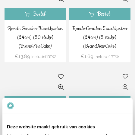
Bestel
Bestel
Ronde Gouden Taartkarton
Ronde Gouden Taartkarton
(24cm) (50 stuks)
(24cm) (5 stuks)
(BrandNewCake)
(BrandNewCake)
€
13.89
€
1.69
Inclusief BTW
Inclusief BTW
Bestel
Bestel
Ronde Gouden Taartkarton
Ronde Gouden Taartkarton
(22cm) (50 stuks)
(22cm) (5 stuks)
Deze website maakt gebruik van cookies
(BrandNewCake)
(BrandNewCake)