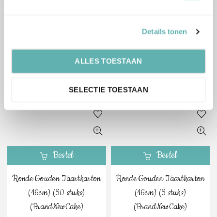
Bestel
Bestel
Details tonen
Ronde Gouden Taartkarton
Ronde Gouden Taartkarton
(18cm) (50 stuks)
(18cm) (5 stuks)
ALLES TOESTAAN
(BrandNewCake)
(BrandNewCake)
€
8.69
€
1.19
Inclusief BTW
Inclusief BTW
SELECTIE TOESTAAN
Bestel
Bestel
Ronde Gouden Taartkarton
Ronde Gouden Taartkarton
(16cm) (50 stuks)
(16cm) (5 stuks)
(BrandNewCake)
(BrandNewCake)