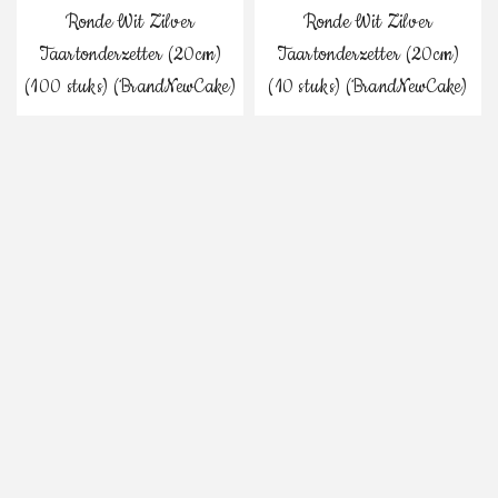
Ronde Wit Zilver
Ronde Wit Zilver
Taartonderzetter (20cm)
Taartonderzetter (20cm)
(100 stuks) (BrandNewCake)
(10 stuks) (BrandNewCake)
€
8.89
€
1.59
Inclusief BTW
Inclusief BTW
Bestel
Bestel
Ronde Wit Zilver
Ronde Wit Zilver
Taartonderzetter (18cm)
Taartonderzetter (18cm) (10
(100 stuks) (BrandNewCake)
stuks) (BrandNewCake)
€
7.89
€
1.39
Inclusief BTW
Inclusief BTW