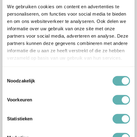
stuks) (BrandNewCake)
stuks) (BrandNewCake)
We gebruiken cookies om content en advertenties te
personaliseren, om functies voor social media te bieden
€
54.29
€
3.79
Inclusief BTW
Inclusief BTW
en om ons websiteverkeer te analyseren. Ook delen we
informatie over uw gebruik van onze site met onze
partners voor social media, adverteren en analyse. Deze
partners kunnen deze gegevens combineren met andere
informatie die u aan ze heeft verstrekt of die ze hebben
verzameld op basis van uw gebruik van hun services.
Bestel
Bestel
Toestemmingsselectie
Zwarte Taartdozen met
Zwarte Taartdozen met
Noodzakelijk
Venster (26x26x9cm) (50
Venster (26x26x9cm) (3
stuks) (BrandNewCake)
stuks) (BrandNewCake)
Voorkeuren
€
48.79
€
3.39
Inclusief BTW
Inclusief BTW
Statistieken