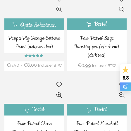
Bestel
Optie Selecteren
Peppa Pig George Eetbare
Paw Patrol Skye
Print (uitgesneden)
Taarttopper (+/- 4 cm)
(deKora)
Prijsklasse:
€
5.50
-
€
8.00
€
0.99
Inclusief BTW
Inclusief BTW
€5.50
8.8
tot
€8.00
Bestel
Bestel
Paw Patrol Chase
Paw Patrol Marshall