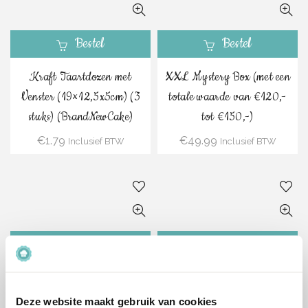
Bestel
Bestel
Kraft Taartdozen met
XXL Mystery Box (met een
Venster (19×12,5x5cm) (3
totale waarde van €120,-
stuks) (BrandNewCake)
tot €150,-)
€
1.79
€
49.99
Inclusief BTW
Inclusief BTW
Bestel
Bestel
Zwarte Taartdozen met
Zwarte Taartdozen met
Venster (30x30x6cm) (50
Venster (30x30x6cm) (3
Deze website maakt gebruik van cookies