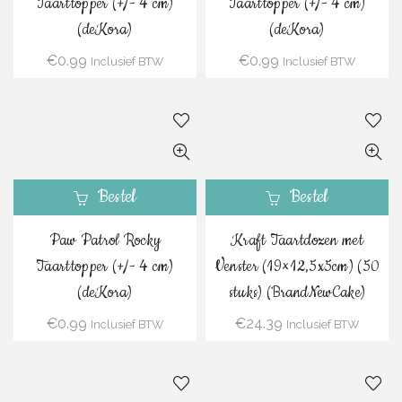
Taarttopper (+/- 4 cm)
Taarttopper (+/- 4 cm)
(deKora)
(deKora)
€
0.99
€
0.99
Inclusief BTW
Inclusief BTW
Bestel
Bestel
Paw Patrol Rocky
Kraft Taartdozen met
Taarttopper (+/- 4 cm)
Venster (19×12,5x5cm) (50
(deKora)
stuks) (BrandNewCake)
€
0.99
€
24.39
Inclusief BTW
Inclusief BTW