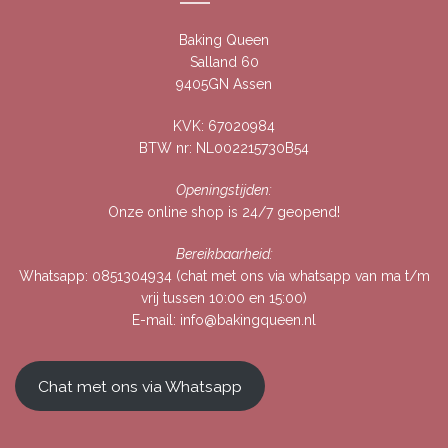
Baking Queen
Salland 60
9405GN Assen
KVK: 67020984
BTW nr: NL002215730B54
Openingstijden:
Onze online shop is 24/7 geopend!
Bereikbaarheid:
Whatsapp:
0851304934
(chat met ons via whatsapp van ma t/m
vrij tussen 10:00 en 15:00)
E-mail:
info@bakingqueen.nl
Chat met ons via Whatsapp