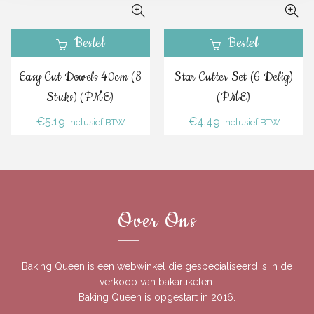
Bestel
Bestel
Easy Cut Dowels 40cm (8
Star Cutter Set (6 Delig)
Stuks) (PME)
(PME)
€
5.19
€
4.49
Inclusief BTW
Inclusief BTW
Over Ons
Baking Queen is een webwinkel die gespecialiseerd is in de
verkoop van bakartikelen.
Baking Queen is opgestart in 2016.