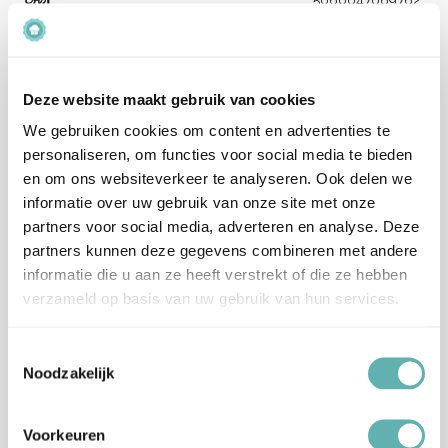
Beoordelingen
Deze website maakt gebruik van cookies
Er zijn nog geen beoordelingen.
We gebruiken cookies om content en advertenties te
personaliseren, om functies voor social media te bieden
Enkel ingelogde klanten die dit product gekocht hebben,
en om ons websiteverkeer te analyseren. Ook delen we
kunnen een beoordeling schrijven.
informatie over uw gebruik van onze site met onze
partners voor social media, adverteren en analyse. Deze
Verzenden en levertijd:
partners kunnen deze gegevens combineren met andere
Onze pakketten worden verstuurd met PostNL.
informatie die u aan ze heeft verstrekt of die ze hebben
Op werkdagen (maandag tot vrijdag) geldt: voor 15:00 besteld
verzameld op basis van uw gebruik van hun services.
en betaald = dezelfde werkdag verzonden.
Let op, het is erg druk bij PostNL.
Toestemmingsselectie
Hierdoor kan je bestelling langer onderweg zijn dan normaal
Noodzakelijk
(langere levertijden), wij vragen je hiermee rekening te houden
en op tijd te bestellen.
Voorkeuren
Wij hebben helaas geen invloed op de snelheid van de