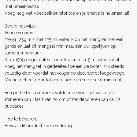
met
Smaakpasta’s
.
Voeg nog wat
Voedselkleurstof
toe en je creatie is helemaal af!
Bereidingswijze:
Voor één portie:
Meng 125g mix met 125 ml water, klop het mengsel met een
garde en laat dit mengsel minimaal één uur opstijven op
kamertemperatuur.
Klop 150g ongezouten (room)boter in ca. 5 minuten zacht.
Voeg het mengsel in gedeeltes toe aan de boter, mix steeds
volledig door voordat het volgende deel wordt toegevoegd.
Mix het geheel door tot een gladde crème (ca. 10 minuten).
Eén portie botercrème is voldoende voor het vullen en
afsmeren van 1 taart van 20 cm of het decoreren van ca. 12
cupcakes.
Hoe te bewaren:
Bewaar dit product koel en droog.