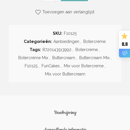
Toevoegen aan verlanglijst
SKU:
F10125
Categorieën:
Aanbiedingen
,
Botercrème
8.8
Tags:
8720143513992
,
Botercreme
,
Botercrème Mix
,
Buttercream
,
Buttercream Mix
,
F10125
,
FunCakes
,
Mix voor Botercreme
,
Mix voor Buttercream
Beschrijving
Aanvullende informatie