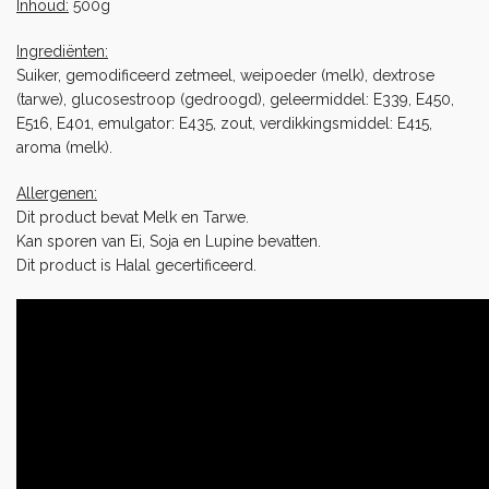
Inhoud:
500g
Ingrediënten:
Suiker, gemodificeerd zetmeel, weipoeder (melk), dextrose
(tarwe), glucosestroop (gedroogd), geleermiddel: E339, E450,
E516, E401, emulgator: E435, zout, verdikkingsmiddel: E415,
aroma (melk).
Allergenen:
Dit product bevat Melk en Tarwe.
Kan sporen van Ei, Soja en Lupine bevatten.
Dit product is Halal gecertificeerd.