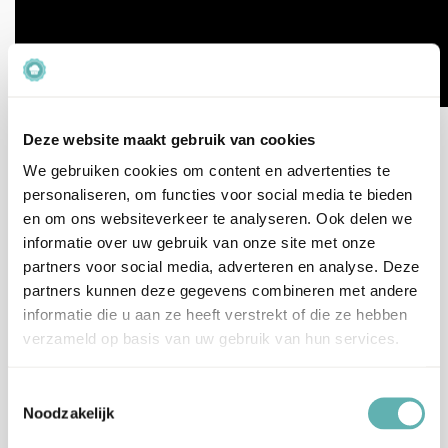
Aanvullende informatie
Deze website maakt gebruik van cookies
We gebruiken cookies om content en advertenties te
Merk
FunCakes
personaliseren, om functies voor social media te bieden
en om ons websiteverkeer te analyseren. Ook delen we
Suiker, gemodificeerd zetmeel, weipoeder
informatie over uw gebruik van onze site met onze
(melk), dextrose (tarwe), glucosestroop
partners voor social media, adverteren en analyse. Deze
Ingrediënten
(gedroogd), geleermiddel: E339, E450, E516,
partners kunnen deze gegevens combineren met andere
E401, emulgator: E435, zout,
informatie die u aan ze heeft verstrekt of die ze hebben
verdikkingsmiddel: E415, aroma (melk).
verzameld op basis van uw gebruik van hun services.
Dit product bevat Melk en Tarwe.
Toestemmingsselectie
Allergenen
Kan sporen van Ei, Soja en Lupine bevatten.
Noodzakelijk
Dit product is Halal gecertificeerd.