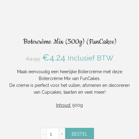
Botercrème Mix (500g) (FunCakes)
Oorspronkelijke
Huidige
€
4.24
Inclusief BTW
€
4.99
prijs
prijs
Maak eenvoudig een heerlijke Botercrème met deze
Botercrème Mix van FunCakes.
was:
is:
De crème is perfect voor het vullen, afsmeren en decoreren
van Cupcakes, taarten en veel meer!
€4.99.
€4.24.
Inhoud:
500g
Botercrème Mix (500g) (FunCakes) aantal
BESTEL