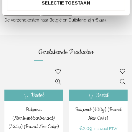
totaal voor gratis verzending. Deze worden naar je toe gemaild.
SELECTIE TOESTAAN
Verzendkosten België en Duitsland:
De verzendkosten naar België en Duitsland zijn €7,99.
Gerelateerde Producten
Bestel
Bestel
Bakzout
Bakzout (100g) (Brand
(Natriumbicarbonaat)
New Cake)
(320g) (Brand New Cake)
€
2.09
Inclusief BTW