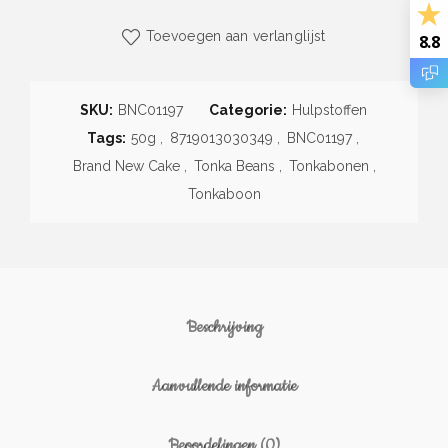
Toevoegen aan verlanglijst
8.8
SKU:
BNC01197
Categorie:
Hulpstoffen
Tags:
50g
,
8719013030349
,
BNC01197
,
Brand New Cake
,
Tonka Beans
,
Tonkabonen
,
Tonkaboon
Beschrijving
Aanvullende informatie
Beoordelingen (0)