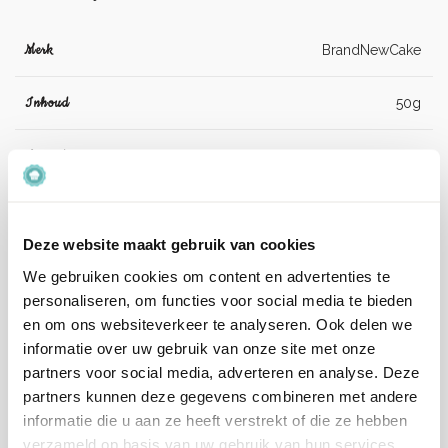
Merk
BrandNewCake
Inhoud
50g
Ingrediënten
Tonkabonen.
Artikelnummer
BNC01197
Deze website maakt gebruik van cookies
EAN
8719013030349
We gebruiken cookies om content en advertenties te
personaliseren, om functies voor social media te bieden
Beoordelingen
en om ons websiteverkeer te analyseren. Ook delen we
informatie over uw gebruik van onze site met onze
Er zijn nog geen beoordelingen.
partners voor social media, adverteren en analyse. Deze
partners kunnen deze gegevens combineren met andere
informatie die u aan ze heeft verstrekt of die ze hebben
Enkel ingelogde klanten die dit product gekocht hebben,
verzameld op basis van uw gebruik van hun services.