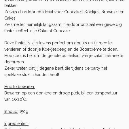
bakken.
Ze zijn daardoor en ideaal voor Cupcakes, Koekjes, Brownies en
Cakes.
Ze smelten namelijk langzaam, hierdoor ontstaat een geweldig
funfetti effect in je
Cake
of
Cupcake
.
Deze funfetti’s zijn tevens perfect om donuts en ijs mee te
versieren of door je
Koekjesdeeg
en de
Botercrème
te doen.
Hoe cool is het om de gehele buitenkant van je cake hiermee te
decoreren.
Zeker weten dat jij degene bent die tijdens de party het
spektakelstuk in handen hebt!
Hoe te bewaren:
Bewaren op een donkere en droge plek, bij een temperatuur
van 15-20˚C.
Inhoud:
150g
Ingrediënten: