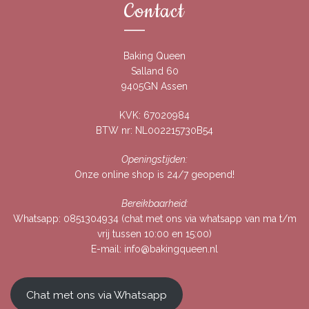
Contact
Baking Queen
Salland 60
9405GN Assen
KVK: 67020984
BTW nr: NL002215730B54
Openingstijden:
Onze online shop is 24/7 geopend!
Bereikbaarheid:
Whatsapp:
0851304934
(chat met ons via whatsapp van ma t/m
vrij tussen 10:00 en 15:00)
E-mail:
info@bakingqueen.nl
Chat met ons via Whatsapp