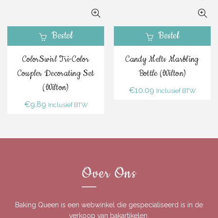
Bestel
Bestel
ColorSwirl Tri-Color
Candy Melts Marbling
Coupler Decorating Set
Bottle (Wilton)
(Wilton)
€
10.09
Inclusief BTW
€
9.89
Inclusief BTW
Over Ons
Baking Queen is een webwinkel die gespecialiseerd is in de
verkoop van bakartikelen.