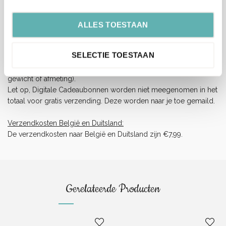
Wij hebben helaas geen invloed op de snelheid van de
bezorging.
ALLES TOESTAAN
Verzendkosten Nederland:
Orders boven de 65 euro (inclusief BTW) worden gratis
SELECTIE TOESTAAN
verzonden.
Onder dit tarief rekenen wij €5,99 verzendkosten (ongeacht het
gewicht of afmeting).
Let op, Digitale Cadeaubonnen worden niet meegenomen in het
totaal voor gratis verzending. Deze worden naar je toe gemaild.
Verzendkosten België en Duitsland:
De verzendkosten naar België en Duitsland zijn €7,99.
Gerelateerde Producten