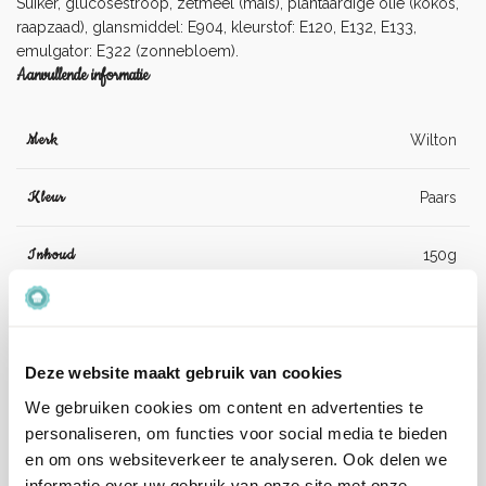
Suiker, glucosestroop, zetmeel (maïs), plantaardige olie (kokos,
raapzaad), glansmiddel: E904, kleurstof: E120, E132, E133,
emulgator: E322 (zonnebloem).
Aanvullende informatie
Merk
Wilton
Kleur
Paars
Inhoud
150g
Suiker, glucosestroop, zetmeel (maïs),
plantaardige olie (kokos, raapzaad),
Ingrediënten
glansmiddel: E904, kleurstof: E120, E132,
Deze website maakt gebruik van cookies
E133, emulgator: E322 (zonnebloem).
We gebruiken cookies om content en advertenties te
personaliseren, om functies voor social media te bieden
Artikelnummer
04-0-0605
en om ons websiteverkeer te analyseren. Ook delen we
informatie over uw gebruik van onze site met onze