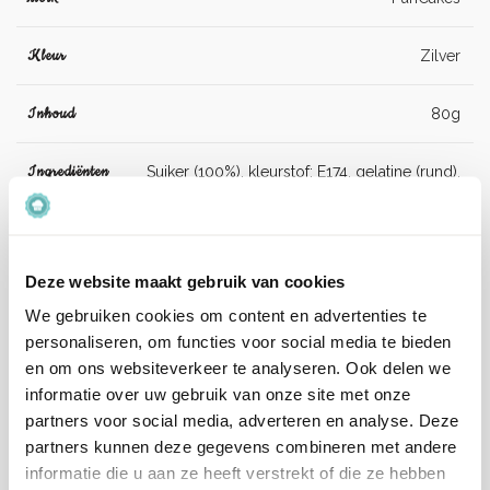
Kleur
Zilver
Inhoud
80g
Ingrediënten
Suiker (100%), kleurstof: E174, gelatine (rund).
Allergenen
Kan sporen bevatten van: pinda's, noten.
Deze website maakt gebruik van cookies
Artikelnummer
F53040
We gebruiken cookies om content en advertenties te
personaliseren, om functies voor social media te bieden
EAN
8720512696707
en om ons websiteverkeer te analyseren. Ook delen we
informatie over uw gebruik van onze site met onze
Beoordelingen
partners voor social media, adverteren en analyse. Deze
partners kunnen deze gegevens combineren met andere
Er zijn nog geen beoordelingen.
informatie die u aan ze heeft verstrekt of die ze hebben