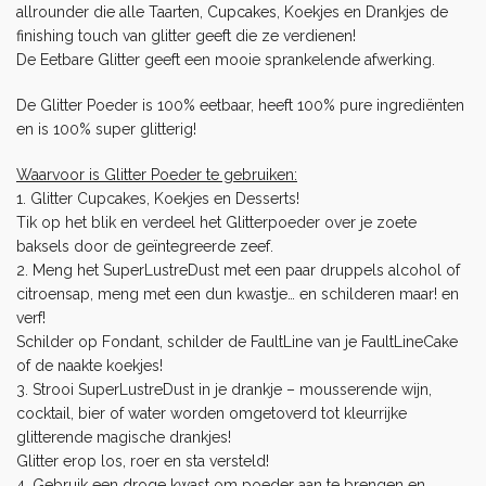
allrounder die alle Taarten,
Cupcakes
, Koekjes en Drankjes de
finishing touch van glitter geeft die ze verdienen!
De Eetbare Glitter geeft een mooie sprankelende afwerking.
De Glitter Poeder is 100% eetbaar, heeft 100% pure ingrediënten
en is 100% super glitterig!
Waarvoor is Glitter Poeder te gebruiken:
1. Glitter Cupcakes, Koekjes en Desserts!
Tik op het blik en verdeel het Glitterpoeder over je zoete
baksels door de geïntegreerde zeef.
2. Meng het SuperLustreDust met een paar druppels alcohol of
citroensap, meng met een dun kwastje… en schilderen maar! en
verf!
Schilder op Fondant, schilder de FaultLine van je FaultLineCake
of de naakte koekjes!
3. Strooi SuperLustreDust in je drankje – mousserende wijn,
cocktail, bier of water worden omgetoverd tot kleurrijke
glitterende magische drankjes!
Glitter erop los, roer en sta versteld!
4. Gebruik een
droge kwast
om poeder aan te brengen en