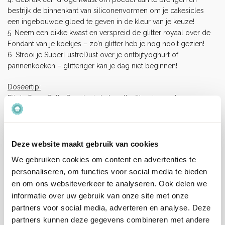
bestrijk de binnenkant van siliconenvormen om je cakesicles
een ingebouwde gloed te geven in de kleur van je keuze!
5. Neem een dikke kwast en verspreid de glitter royaal over de
Fondant van je koekjes – zo’n glitter heb je nog nooit gezien!
6. Strooi je SuperLustreDust over je ontbijtyoghurt of
pannenkoeken – glitteriger kan je dag niet beginnen!
Doseertip:
Bij de SuperGlitterPowder is het motto #lessismore!
Wees zuinig met de dosering, want dit SuperGlitterPowder
schittert, zelfs bij minimaal gebruik.
Dus begin met een beetje SuperLustreDust en voeg extra toe
indien nodig.
Deze website maakt gebruik van cookies
We gebruiken cookies om content en advertenties te
Inhoud:
10g
personaliseren, om functies voor social media te bieden
en om ons websiteverkeer te analyseren. Ook delen we
Ingrediënten:
informatie over uw gebruik van onze site met onze
Kleurstof E120, E172, Hulpstof E555.
partners voor social media, adverteren en analyse. Deze
Allergenen:
partners kunnen deze gegevens combineren met andere