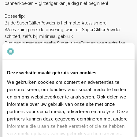
pannenkoeken – glitteriger kan je dag niet beginnen!
Doseertip:
Bij de SuperGlitterPowder is het motto #lessismore!
Wees zuinig met de dosering, want dit SuperGlitterPowder
schittert, zelfs bij minimaal gebruik.
Dus begin met een beetje SuperLustreDust en voeg extra toe
indien nodig.
Inhoud:
10g
Deze website maakt gebruik van cookies
Ingrediënten:
We gebruiken cookies om content en advertenties te
Kleurstof: Saffloer en Citroen, Kleurstof E133, E172, Hulpstof E555.
personaliseren, om functies voor social media te bieden
Allergenen:
en om ons websiteverkeer te analyseren. Ook delen we
100% eetbaar en heeft 100% pure ingrediënten.
informatie over uw gebruik van onze site met onze
Aanvullende informatie
partners voor social media, adverteren en analyse. Deze
partners kunnen deze gegevens combineren met andere
informatie die u aan ze heeft verstrekt of die ze hebben
Merk
Super Streusel
verzameld op basis van uw gebruik van hun services.