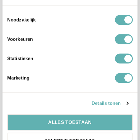
Kleur
Groen
Toestemmingsselectie
Noodzakelijk
Kleurstof: Saffloer en Citroen, Kleurstof E133,
Ingrediënten
E172, Hulpstof E555.
Voorkeuren
100% eetbaar en heeft 100% pure
Allergenen
ingrediënten.
Statistieken
Artikelnummer
700804
Marketing
EAN
4260658663941
Details tonen
Beoordelingen
Er zijn nog geen beoordelingen.
ALLES TOESTAAN