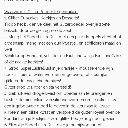
Waarvoor is Glitter Poeder te gebruiken:
1. Glitter Cupcakes, Koekjes en Desserts!
Tik op het blik en verdeel het Glitterpoeder over je zoete
baksels door de geïntegreerde zeef.
2. Meng het SuperLustreDust met een paar druppels alcohol of
citroensap, meng met een dun kwastje… en schilderen maar! en
verf!
Schilder op Fondant, schilder de FaultLine van je FaultLineCake
of de naakte koekjes!
3. Strooi SuperLustreDust in je drankje – mousserende wijn,
cocktail, bier of water worden omgetoverd tot kleurrijke
glitterende magische drankjes!
Glitter erop los, roer en sta versteld!
4. Gebruik een
droge kwast
om poeder aan te brengen en
bestrijk de binnenkant van siliconenvormen om je cakesicles
een ingebouwde gloed te geven in de kleur van je keuze!
5. Neem een dikke kwast en verspreid de glitter royaal over de
Fondant van je koekjes – zo’n glitter heb je nog nooit gezien!
6. Strooi je SuperLustreDust over je ontbijtyoghurt of