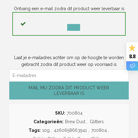
Ontvang een e-mail zodra dit product weer leverbaar is
MELDING
NEGEREN
8.8
Laat je e-mailadres achter om op de hoogte te worden
gebracht zodra dit product weer op voorraad is
MAIL MIJ ZODRA DIT PRODUCT WEER
LEVERBAAR IS
SKU:
700804
Categorieën:
Brew Dust
,
Glitters
Tags:
10g
,
4260658663941
,
700804
,