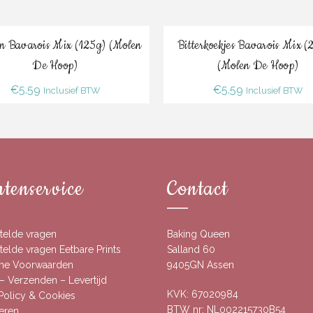
Bestel
Bestel
n Bavarois Mix (125g) (Molen
Bitterkoekjes Bavarois Mix 
De Hoop)
(Molen De Hoop)
€
5.59
€
5.59
Inclusief BTW
Inclusief BTW
tenservice
Contact
telde vragen
Baking Queen
elde vragen Eetbare Prints
Salland 60
ne Voorwaarden
9405GN Assen
– Verzenden – Levertijd
KVK: 67020984
 Policy & Cookies
BTW nr: NL002215730B54
eren