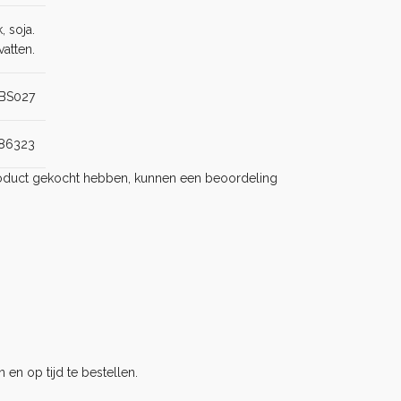
, soja.
atten.
BS027
86323
product gekocht hebben, kunnen een beoordeling
 en op tijd te bestellen.