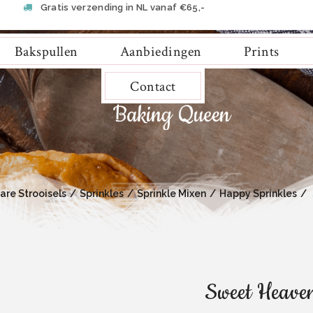
Gratis verzending in NL vanaf €65,-
Bakspullen
Aanbiedingen
Prints
Contact
are Strooisels
Sprinkles
Sprinkle Mixen
Happy Sprinkles
Sweet Heaven