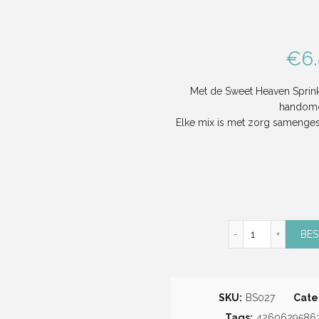
€
6
Met de Sweet Heaven Sprinkl
handomdra
Elke mix is met zorg samengest
Sweet Heaven 
BES
SKU:
BS027
Cate
Tags:
4260629586