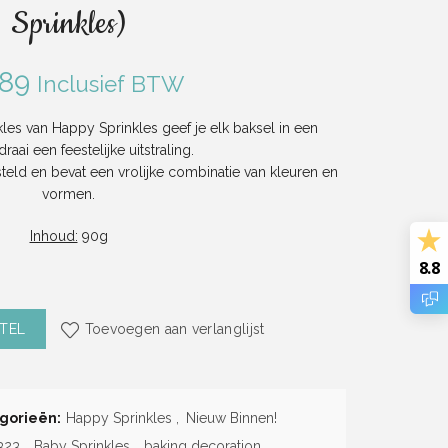
Sprinkles)
.89
Inclusief BTW
es van Happy Sprinkles geef je elk baksel in een
ai een feestelijke uitstraling.
eld en bevat een vrolijke combinatie van kleuren en
vormen.
Inhoud:
90g
8.8
Sprinkles (90g) (Happy Sprinkles) aantal
TEL
Toevoegen aan verlanglijst
gorieën:
Happy Sprinkles
,
Nieuw Binnen!
323
,
Baby Sprinkles
,
baking decoration
,