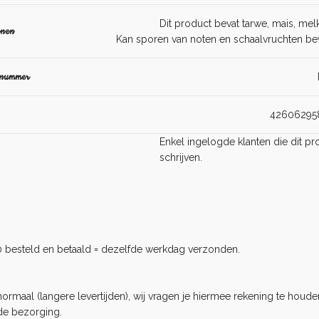
Dit product bevat tarwe, mais, melk
enen
Kan sporen van noten en schaalvruchten bev
lnummer
42606295
Enkel ingelogde klanten die dit 
schrijven.
0 besteld en betaald = dezelfde werkdag verzonden.
rmaal (langere levertijden), wij vragen je hiermee rekening te houden
de bezorging.