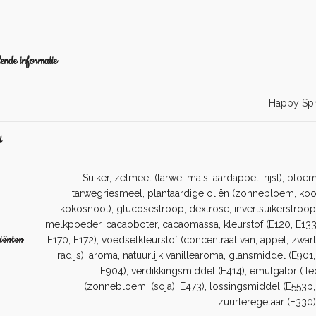
ende informatie
Happy Spr
d
Suiker, zetmeel (tarwe, maïs, aardappel, rijst), bloem (
tarwegriesmeel, plantaardige oliën (zonnebloem, koo
kokosnoot), glucosestroop, dextrose, invertsuikerstroop
melkpoeder, cacaoboter, cacaomassa, kleurstof (E120, E133,
iënten
E170, E172), voedselkleurstof (concentraat van, appel, zwar
radijs), aroma, natuurlijk vanillearoma, glansmiddel (E901
E904), verdikkingsmiddel (E414), emulgator ( le
(zonnebloem, (soja), E473), lossingsmiddel (E553b,
zuurteregelaar (E330)