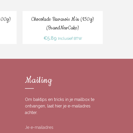
Bestel
(200g)
Chocolade Bavarois Mix (150g)
Chocolade
(BrandNewCake)
(150
€
5.89
€
Inclusief BTW
Mailing
Om baktips en tricks in je mailbox te
ontvangen, laat hier je e-mailadres
achter.