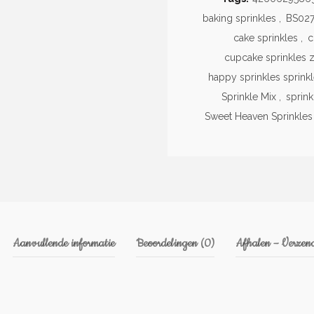
baking sprinkles
,
BS02
cake sprinkles
,
c
cupcake sprinkles 
happy sprinkles sprink
Sprinkle Mix
,
sprink
Sweet Heaven Sprinkles
Aanvullende informatie
Beoordelingen (0)
Afhalen – Verzend