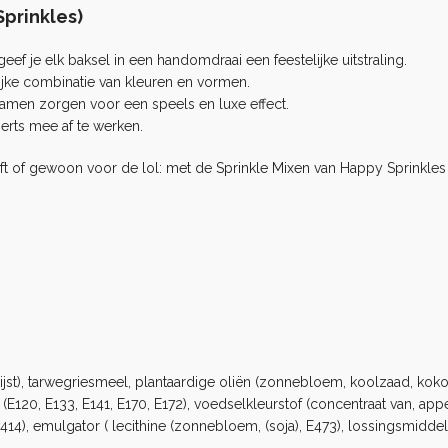
prinkles)
f je elk baksel in een handomdraai een feestelijke uitstraling.
ijke combinatie van kleuren en vormen.
e samen zorgen voor een speels en luxe effect.
erts mee af te werken.
oft of gewoon voor de lol: met de
Sprinkle Mixen
van Happy Sprinkles 
 (rijst), tarwegriesmeel, plantaardige oliën (zonnebloem, koolzaad, kok
120, E133, E141, E170, E172), voedselkleurstof (concentraat van, appel,
14), emulgator ( lecithine (zonnebloem, (soja), E473), lossingsmiddel 