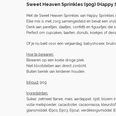
Sweet Heaven Sprinkles (90g) (Happy S
Met de Sweet Heaven Sprinkles van Happy Sprinkles gee
Elke mix is met zorg samengesteld en bevat een vrol
Denk aan pareltjes, staafjes, confetti en figuurtjes di
Perfect om cupcakes, taarten, donuts, koekjes of dess
Of je nu bakt voor een verjaardag, babyshower, bruil
Hoe te bewaren:
Bewaren op een koele droge plek.
Niet blootstellen aan direct zonlicht.
Buiten bereik van kinderen houden.
Inhoud:
90g
Ingrediënten:
Suiker, zetmeel (tarwe, maïs, aardappel, rijst), bloem
volle melkpoeder, cacaoboter, cacaomassa, kleurstof (E
glansmiddel (E901, E903, E904), verdikkingsmiddel (E4