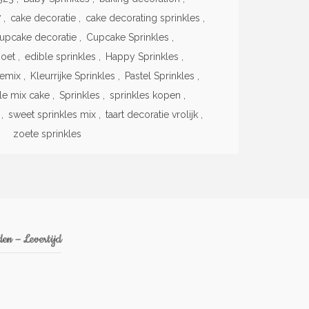
7
,
cake decoratie
,
cake decorating sprinkles
,
upcake decoratie
,
Cupcake Sprinkles
,
zoet
,
edible sprinkles
,
Happy Sprinkles
,
lemix
,
Kleurrijke Sprinkles
,
Pastel Sprinkles
,
le mix cake
,
Sprinkles
,
sprinkles kopen
,
,
sweet sprinkles mix
,
taart decoratie vrolijk
,
zoete sprinkles
en – Levertijd