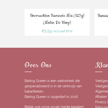
Bestel
Bosvruchten Bavarois Mix (125g)
Banaa
(Molen De Hoop)
€
5.59
Inclusief BTW
Over Ons
Klan
Baking Queen is een webwinkel die
Veelges
gespecialiseerd is in de verkoop van
Veelgest
bakartikelen.
Algeme
Baking Queen is opgestart in 2016.
Afhalen 
Privacy
Bekijk ook onze social media kanalen!
Retourn