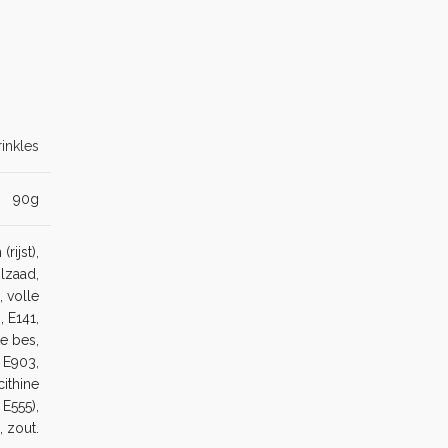
inkles
90g
rijst),
lzaad,
, volle
 E141,
te bes,
, E903,
cithine
 E555),
, zout.