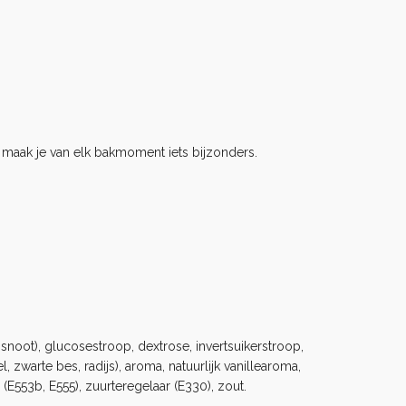
maak je van elk bakmoment iets bijzonders.
osnoot), glucosestroop, dextrose, invertsuikerstroop,
 zwarte bes, radijs), aroma, natuurlijk vanillearoma,
(E553b, E555), zuurteregelaar (E330), zout.