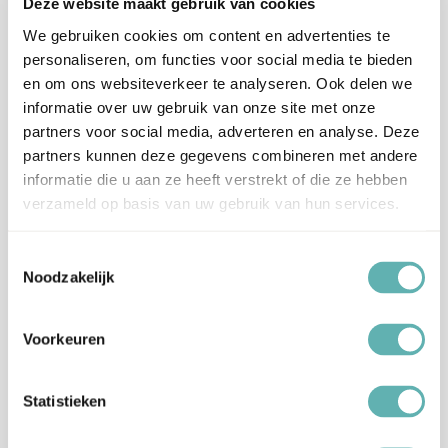
Deze website maakt gebruik van cookies
E110, E122, E102, E104, E124: kan de activiteit
of oplettendheid van kinderen nadelig
We gebruiken cookies om content en advertenties te
beïnvloeden.
personaliseren, om functies voor social media te bieden
en om ons websiteverkeer te analyseren. Ook delen we
Dit product bevat Ei.
informatie over uw gebruik van onze site met onze
Allergenen
Dit product is Kosher en Halal.
partners voor social media, adverteren en analyse. Deze
partners kunnen deze gegevens combineren met andere
Artikelnummer
04-0-0571
informatie die u aan ze heeft verstrekt of die ze hebben
verzameld op basis van uw gebruik van hun services.
EAN
8721154448129
Toestemmingsselectie
Noodzakelijk
Beoordelingen
Er zijn nog geen beoordelingen.
Voorkeuren
Statistieken
Enkel ingelogde klanten die dit product gekocht hebben,
kunnen een beoordeling schrijven.