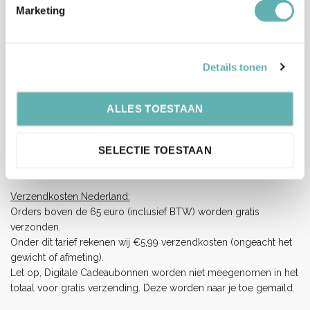
Marketing
Verzenden en levertijd:
Onze pakketten worden verstuurd met PostNL.
Op werkdagen (maandag tot vrijdag) geldt: voor 15:00 besteld
en betaald = dezelfde werkdag verzonden.
Details tonen
Let op, het is erg druk bij PostNL.
Hierdoor kan je bestelling langer onderweg zijn dan normaal
ALLES TOESTAAN
(langere levertijden), wij vragen je hiermee rekening te houden
en op tijd te bestellen.
SELECTIE TOESTAAN
Wij hebben helaas geen invloed op de snelheid van de
bezorging.
Verzendkosten Nederland:
Orders boven de 65 euro (inclusief BTW) worden gratis
verzonden.
Onder dit tarief rekenen wij €5,99 verzendkosten (ongeacht het
gewicht of afmeting).
Let op, Digitale Cadeaubonnen worden niet meegenomen in het
totaal voor gratis verzending. Deze worden naar je toe gemaild.