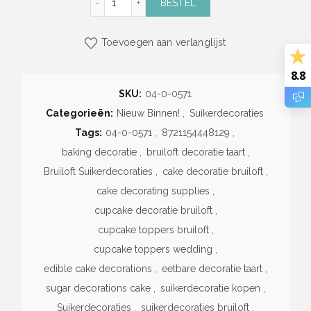
BESTEL
Toevoegen aan verlanglijst
8.8
SKU:
04-0-0571
Categorieën:
Nieuw Binnen!
,
Suikerdecoraties
Tags:
04-0-0571
,
8721154448129
,
baking decoratie
,
bruiloft decoratie taart
,
Bruiloft Suikerdecoraties
,
cake decoratie bruiloft
,
cake decorating supplies
,
cupcake decoratie bruiloft
,
cupcake toppers bruiloft
,
cupcake toppers wedding
,
edible cake decorations
,
eetbare decoratie taart
,
sugar decorations cake
,
suikerdecoratie kopen
,
Suikerdecoraties
,
suikerdecoraties bruiloft
,