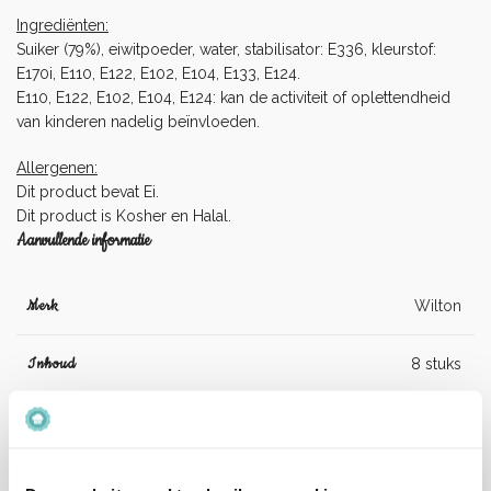
Ingrediënten:
Suiker (79%), eiwitpoeder, water, stabilisator: E336, kleurstof:
E170i, E110, E122, E102, E104, E133, E124.
E110, E122, E102, E104, E124: kan de activiteit of oplettendheid
van kinderen nadelig beïnvloeden.
Allergenen:
Dit product bevat Ei.
Dit product is Kosher en Halal.
Aanvullende informatie
Merk
Wilton
Inhoud
8 stuks
Suiker (79%), eiwitpoeder, water, stabilisator:
E336, kleurstof: E170i, E110, E122, E102, E104,
E133, E124.
Ingrediënten