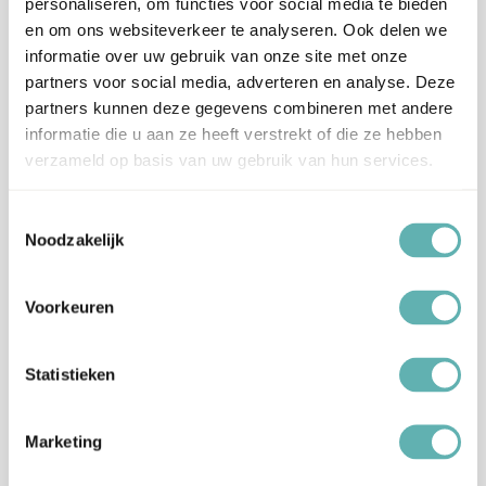
personaliseren, om functies voor social media te bieden
Dit product is Kosher en Halal.
en om ons websiteverkeer te analyseren. Ook delen we
informatie over uw gebruik van onze site met onze
Artikelnummer
04-0-0569
partners voor social media, adverteren en analyse. Deze
partners kunnen deze gegevens combineren met andere
EAN
8721154448105
informatie die u aan ze heeft verstrekt of die ze hebben
verzameld op basis van uw gebruik van hun services.
Beoordelingen
Toestemmingsselectie
Er zijn nog geen beoordelingen.
Noodzakelijk
Voorkeuren
Enkel ingelogde klanten die dit product gekocht hebben,
kunnen een beoordeling schrijven.
Statistieken
Verzenden en levertijd:
Onze pakketten worden verstuurd met PostNL.
Op werkdagen (maandag tot vrijdag) geldt: voor 15:00 besteld
Marketing
en betaald = dezelfde werkdag verzonden.