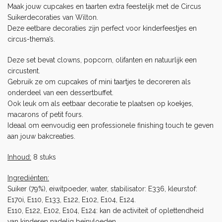
Maak jouw cupcakes en taarten extra feestelijk met de Circus
Suikerdecoraties van Wilton.
Deze eetbare decoraties zijn perfect voor kinderfeestjes en
circus-thema’s.
Deze set bevat clowns, popcorn, olifanten en natuurlijk een
circustent.
Gebruik ze om cupcakes of mini taartjes te decoreren als
onderdeel van een dessertbuffet.
Ook leuk om als eetbaar decoratie te plaatsen op
koekjes
,
macarons of petit fours.
Ideaal om eenvoudig een professionele finishing touch te geven
aan jouw bakcreaties.
Inhoud:
8 stuks
Ingrediënten:
Suiker (79%), eiwitpoeder, water, stabilisator: E336, kleurstof:
E170i, E110, E133, E122, E102, E104, E124.
E110, E122, E102, E104, E124: kan de activiteit of oplettendheid
van kinderen nadelig beïnvloeden.