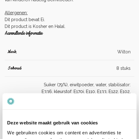
Allergenen:
Dit product bevat Ei.
Dit product is Kosher en Halal.
Aanvullende informatie
Merk
Wilton
Inhoud
8 stuks
Suiker (79%), eiwitpoeder, water, stabilisator:
E336, kleurstof: E170i, E110, E133, E122, E102,
E104, E124.
Ingrediënten
E110, E122, E102, E104, E124: kan de activiteit
of oplettendheid van kinderen nadelig
beïnvloeden.
Deze website maakt gebruik van cookies
We gebruiken cookies om content en advertenties te
Dit product bevat Ei.
Allergenen