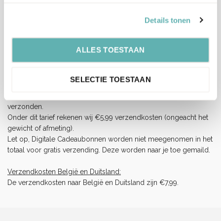
Let op, het is erg druk bij PostNL.
Hierdoor kan je bestelling langer onderweg zijn dan normaal
Details tonen
(langere levertijden), wij vragen je hiermee rekening te houden
en op tijd te bestellen.
ALLES TOESTAAN
Wij hebben helaas geen invloed op de snelheid van de
bezorging.
SELECTIE TOESTAAN
Verzendkosten Nederland:
Orders boven de 65 euro (inclusief BTW) worden gratis
verzonden.
Onder dit tarief rekenen wij €5,99 verzendkosten (ongeacht het
gewicht of afmeting).
Let op, Digitale Cadeaubonnen worden niet meegenomen in het
totaal voor gratis verzending. Deze worden naar je toe gemaild.
Verzendkosten België en Duitsland:
De verzendkosten naar België en Duitsland zijn €7,99.