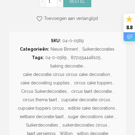
BESTEL
Toevoegen aan verlanglijst
8.8
SKU:
04-0-0569
Categorieën:
Nieuw Binnen!
,
Suikerdecoraties
Tags:
04-0-0569
,
8721154448105
,
baking decoratie
,
cake decoratie circus circus cake decoration
,
cake decorating supplies
,
circus cake toppers
,
Circus Suikerdecoraties
,
circus taart decoratie
,
circus thema taart
,
cupcake decoratie circus
,
cupcake toppers circus
,
edible cake decorations
,
eetbare decoratie taart
,
sugar decorations cake
,
Suikerdecoraties
,
suikerdecoraties circus
,
taart versiering
,
Wilton
,
wilton decoratie