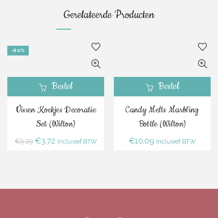
Gerelateerde Producten
-60%
Bestel
Bestel
Vissen Koekjes Decoratie
Candy Melts Marbling
Set (Wilton)
Bottle (Wilton)
Oorspronkelijke
Huidige
€
3.72
€
10.09
€
9.29
Inclusief BTW
Inclusief BTW
prijs
prijs
was:
is:
€9.29.
€3.72.