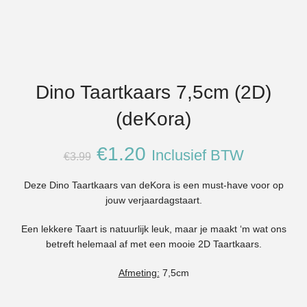
Dino Taartkaars 7,5cm (2D)
(deKora)
Oorspronkelijke
Huidige
€
1.20
Inclusief BTW
€
3.99
prijs
prijs
Deze Dino Taartkaars van deKora is een must-have voor op
jouw verjaardagstaart.
was:
is:
Een lekkere Taart is natuurlijk leuk, maar je maakt ‘m wat ons
€3.99.
€1.20.
betreft helemaal af met een mooie 2D Taartkaars.
Afmeting:
7,5cm