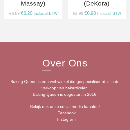
Massay)
(deKora)
Oorspronkelijke
Huidige
Oorspronkelijke
Huidige
€
6.20
€
0.90
€
6.89
€
2.99
Inclusief BTW
Inclusief BTW
prijs
prijs
prijs
prijs
was:
is:
was:
is:
€6.89.
€6.20.
€2.99.
€0.90.
Over Ons
Baking Queen is een webwinkel die gespecialiseerd is in de
verkoop van bakartikelen.
Baking Queen is opgestart in 2016.
Bekijk ook onze social media kanalen!
Facebook
Instagram