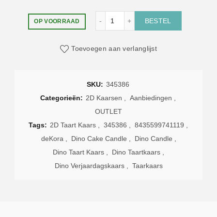
Dino Taartkaars 7,5cm (2D) (deKo
BESTEL
OP VOORRAAD
Toevoegen aan verlanglijst
SKU:
345386
Categorieën:
2D Kaarsen
,
Aanbiedingen
,
OUTLET
Tags:
2D Taart Kaars
,
345386
,
8435599741119
,
deKora
,
Dino Cake Candle
,
Dino Candle
,
Dino Taart Kaars
,
Dino Taartkaars
,
Dino Verjaardagskaars
,
Taarkaars