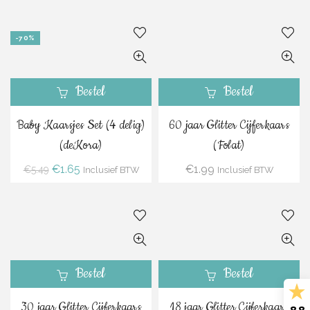
-70%
Bestel
Bestel
Baby Kaarsjes Set (4 delig)
60 jaar Glitter Cijferkaars
(deKora)
(Folat)
Oorspronkelijke
Huidige
€
1.65
€
1.99
€
5.49
Inclusief BTW
Inclusief BTW
prijs
prijs
was:
is:
€5.49.
€1.65.
Bestel
Bestel
30 jaar Glitter Cijferkaars
18 jaar Glitter Cijferkaars