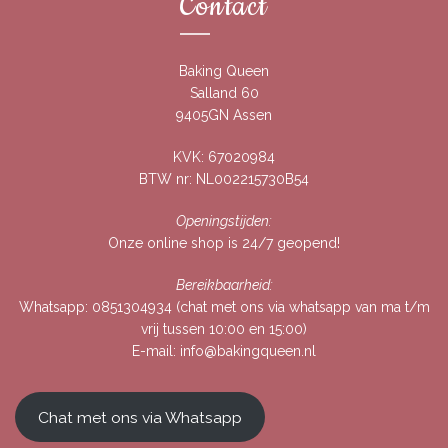
Contact
Baking Queen
Salland 60
9405GN Assen
KVK: 67020984
BTW nr: NL002215730B54
Openingstijden:
Onze online shop is 24/7 geopend!
Bereikbaarheid:
Whatsapp:
0851304934
(chat met ons via whatsapp van ma t/m
vrij tussen 10:00 en 15:00)
E-mail:
info@bakingqueen.nl
Chat met ons via Whatsapp