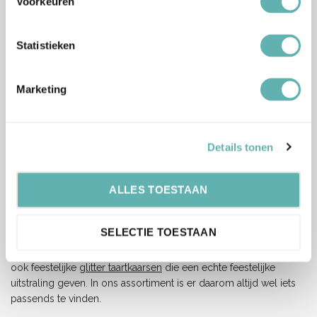
Voorkeuren
Statistieken
Marketing
assortiment taartkaarsen
Details tonen
In ons assortiment vind je allerlei verschillende taartkaarsen. Van
ALLES TOESTAAN
glitterkaarsen tot kaarsen met een leuk figuur er op. Ook hebben
wij natuurlijke diverse Disney taartkaarsen waar ongetwijfeld de
held of heldin van je zoontje of dochtertje tussen zit. Naast
SELECTIE TOESTAAN
‘gewone’ kaarsen hebben wij ook speciale
3D taartkaarsen
die
echt zorgen voor dat extra wauw effect. Naast 3D taartkaarsen
ook feestelijke
glitter taartkaarsen
die een echte feestelijke
uitstraling geven. In ons assortiment is er daarom altijd wel iets
passends te vinden.