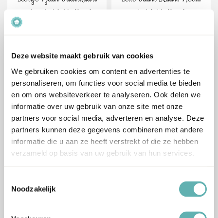
7,5cm (2D) (deKora)
(2D) (deKora)
Oorspronkelijke
Huidige
Oorspronkelijke
Huidige
€
1.20
€
1.26
€
3.99
€
4.19
Inclusief BTW
Inclusief BTW
prijs
prijs
prijs
prijs
was:
is:
was:
is:
Deze website maakt gebruik van cookies
Er.. is er één jarig hoera hoera! Bij een verjaardag hoort natuurlijk
€3.99.
€1.20.
€4.19.
€1.26.
een heerlijke eigengemaakte taart met
taartkaarsen
om
We gebruiken cookies om content en advertenties te
vervolgens een wens te doen. Kiezen voor
taartkaarsen
op een
personaliseren, om functies voor social media te bieden
taart of cake geeft toch net altijd dat stukje extra. Vooral bij een
en om ons websiteverkeer te analyseren. Ook delen we
verjaardag dat een feestelijke bedoeling moet zijn taartkaarsen
informatie over uw gebruik van onze site met onze
eigenlijk net de kers op de taart. Vooral kinderen vinden ze altijd
partners voor social media, adverteren en analyse. Deze
erg leuk en dit is ook terug te zien in ons assortiment.
partners kunnen deze gegevens combineren met andere
informatie die u aan ze heeft verstrekt of die ze hebben
Nieuwsgierig geworden? Lees dan hieronder verder.
verzameld op basis van uw gebruik van hun services.
Ons
Toestemmingsselectie
Noodzakelijk