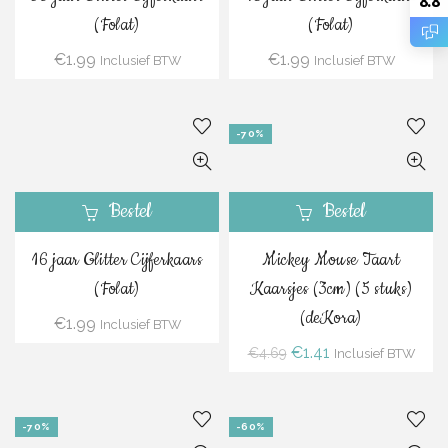
8.8
(Folat)
(Folat)
€
1.99
€
1.99
Inclusief BTW
Inclusief BTW
-70%
Bestel
Bestel
16 jaar Glitter Cijferkaars
Mickey Mouse Taart
(Folat)
Kaarsjes (3cm) (5 stuks)
(deKora)
€
1.99
Inclusief BTW
Oorspronkelijke
Huidige
€
1.41
€
4.69
Inclusief BTW
prijs
prijs
was:
is:
€4.69.
€1.41.
-70%
-60%