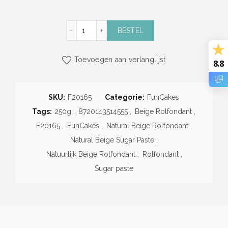
Natuurlijk Beige Rolfondant (250g) (FunCake
BESTEL
Toevoegen aan verlanglijst
8.8
SKU:
F20165
Categorie:
FunCakes
Tags:
250g
,
8720143514555
,
Beige Rolfondant
,
F20165
,
FunCakes
,
Natural Beige Rolfondant
,
Natural Beige Sugar Paste
,
Natuurlijk Beige Rolfondant
,
Rolfondant
,
Sugar paste