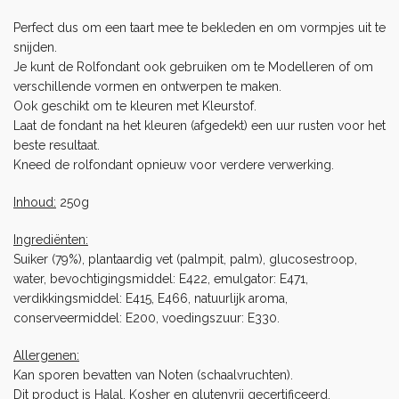
Perfect dus om een taart mee te bekleden en om vormpjes uit te
snijden.
Je kunt de Rolfondant ook gebruiken om te Modelleren of om
verschillende vormen en ontwerpen te maken.
Ook geschikt om te kleuren met
Kleurstof
.
Laat de fondant na het kleuren (afgedekt) een uur rusten voor het
beste resultaat.
Kneed de rolfondant opnieuw voor verdere verwerking.
Inhoud:
250g
Ingrediënten:
Suiker (79%), plantaardig vet (palmpit, palm), glucosestroop,
water, bevochtigingsmiddel: E422, emulgator: E471,
verdikkingsmiddel: E415, E466, natuurlijk aroma,
conserveermiddel: E200, voedingszuur: E330.
Allergenen:
Kan sporen bevatten van Noten (schaalvruchten).
Dit product is Halal, Kosher en glutenvrij gecertificeerd.