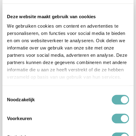
Eenmaal geopend, wikkel het in huishoudfolie en plaats het in
een luchtdichte verpakking om uitdroging te voorkomen.
Deze website maakt gebruik van cookies
Hoe te bewaren:
We gebruiken cookies om content en advertenties te
Voor een ronde taart met een diameter van 20cm heb je circa
personaliseren, om functies voor social media te bieden
500g Fondant nodig.
en om ons websiteverkeer te analyseren. Ook delen we
Hiermee kun je de Taart in zijn geheel bekleden.
informatie over uw gebruik van onze site met onze
Aanvullende informatie
partners voor social media, adverteren en analyse. Deze
partners kunnen deze gegevens combineren met andere
Merk
FunCakes
informatie die u aan ze heeft verstrekt of die ze hebben
verzameld op basis van uw gebruik van hun services.
Artikelnummer
F20165
Toestemmingsselectie
Noodzakelijk
EAN
8720143514555
Beoordelingen
Voorkeuren
Er zijn nog geen beoordelingen.