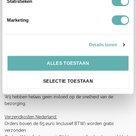
Statistieken
Enkel ingelogde klanten die dit product gekocht hebben,
Marketing
kunnen een beoordeling schrijven.
Verzenden en levertijd:
Onze pakketten worden verstuurd met PostNL.
Details tonen
Op werkdagen (maandag tot vrijdag) geldt: voor 15:00 besteld
en betaald = dezelfde werkdag verzonden.
ALLES TOESTAAN
Let op, het is erg druk bij PostNL.
Hierdoor kan je bestelling langer onderweg zijn dan normaal
SELECTIE TOESTAAN
(langere levertijden), wij vragen je hiermee rekening te houden
en op tijd te bestellen.
Wij hebben helaas geen invloed op de snelheid van de
bezorging.
Verzendkosten Nederland:
Orders boven de 65 euro (inclusief BTW) worden gratis
verzonden.