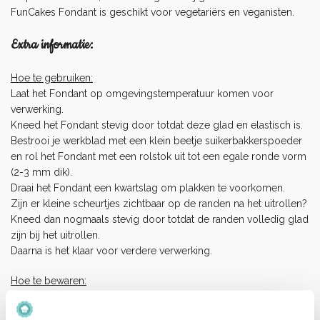
FunCakes Fondant is geschikt voor vegetariërs en veganisten.
Extra informatie:
Hoe te gebruiken:
Laat het Fondant op omgevingstemperatuur komen voor
verwerking.
Kneed het Fondant stevig door totdat deze glad en elastisch is.
Bestrooi je werkblad met een klein beetje suikerbakkerspoeder
en rol het Fondant met een rolstok uit tot een egale ronde vorm
(2-3 mm dik).
Draai het Fondant een kwartslag om plakken te voorkomen.
Zijn er kleine scheurtjes zichtbaar op de randen na het uitrollen?
Kneed dan nogmaals stevig door totdat de randen volledig glad
zijn bij het uitrollen.
Daarna is het klaar voor verdere verwerking.
Hoe te bewaren:
Bewaar op een koele, droge plaats (15°C – 20°C).
Niet in de koelkast of vriezer bewaren.