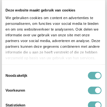
een luchtdichte verpakking om uitdroging te voorkomen.
Deze website maakt gebruik van cookies
Hoe te bewaren:
We gebruiken cookies om content en advertenties te
Voor een ronde taart met een diameter van 20cm heb je circa
500g Fondant nodig.
personaliseren, om functies voor social media te bieden
Hiermee kun je de Taart in zijn geheel bekleden.
en om ons websiteverkeer te analyseren. Ook delen we
Aanvullende informatie
informatie over uw gebruik van onze site met onze
partners voor social media, adverteren en analyse. Deze
partners kunnen deze gegevens combineren met andere
Merk
FunCakes
informatie die u aan ze heeft verstrekt of die ze hebben
verzameld op basis van uw gebruik van hun services.
Artikelnummer
F20125
Toestemmingsselectie
EAN
8720143514401
Noodzakelijk
Beoordelingen
Voorkeuren
Er zijn nog geen beoordelingen.
Statistieken