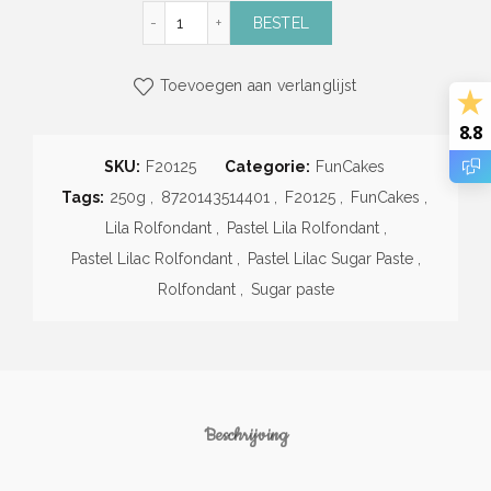
Pastel Lila Rolfondant (250g) (FunCakes) aa
BESTEL
Toevoegen aan verlanglijst
8.8
SKU:
F20125
Categorie:
FunCakes
Tags:
250g
,
8720143514401
,
F20125
,
FunCakes
,
Lila Rolfondant
,
Pastel Lila Rolfondant
,
Pastel Lilac Rolfondant
,
Pastel Lilac Sugar Paste
,
Rolfondant
,
Sugar paste
Beschrijving