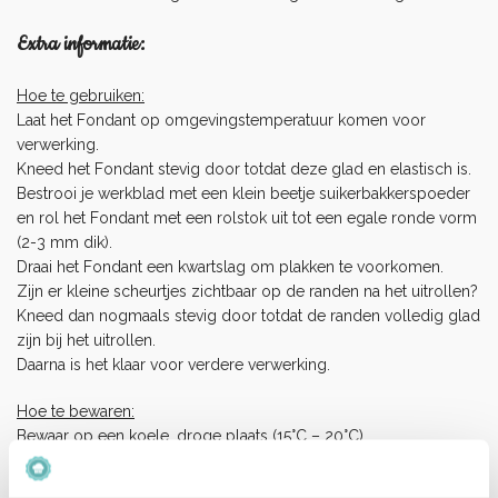
Extra informatie:
Hoe te gebruiken:
Laat het Fondant op omgevingstemperatuur komen voor
verwerking.
Kneed het Fondant stevig door totdat deze glad en elastisch is.
Bestrooi je werkblad met een klein beetje suikerbakkerspoeder
en rol het Fondant met een rolstok uit tot een egale ronde vorm
(2-3 mm dik).
Draai het Fondant een kwartslag om plakken te voorkomen.
Zijn er kleine scheurtjes zichtbaar op de randen na het uitrollen?
Kneed dan nogmaals stevig door totdat de randen volledig glad
zijn bij het uitrollen.
Daarna is het klaar voor verdere verwerking.
Hoe te bewaren:
Bewaar op een koele, droge plaats (15°C – 20°C).
Niet in de koelkast of vriezer bewaren.
Eenmaal geopend, wikkel het in huishoudfolie en plaats het in