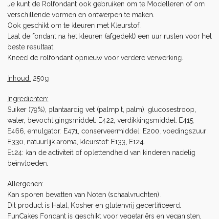
Je kunt de Rolfondant ook gebruiken om te Modelleren of om
verschillende vormen en ontwerpen te maken.
Ook geschikt om te kleuren met
Kleurstof
.
Laat de fondant na het kleuren (afgedekt) een uur rusten voor het
beste resultaat.
Kneed de rolfondant opnieuw voor verdere verwerking.
Inhoud:
250g
Ingrediënten:
Suiker (79%), plantaardig vet (palmpit, palm), glucosestroop,
water, bevochtigingsmiddel: E422, verdikkingsmiddel: E415,
E466, emulgator: E471, conserveermiddel: E200, voedingszuur:
E330, natuurlijk aroma, kleurstof: E133, E124.
E124: kan de activiteit of oplettendheid van kinderen nadelig
beïnvloeden.
Allergenen:
Kan sporen bevatten van Noten (schaalvruchten).
Dit product is Halal, Kosher en glutenvrij gecertificeerd.
FunCakes Fondant is geschikt voor vegetariërs en veganisten.