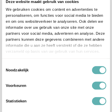
Deze website maakt gebruik van cookies
Hoe te bewaren:
Voor een ronde taart met een diameter van 20cm heb je circa
We gebruiken cookies om content en advertenties te
500g Fondant nodig.
personaliseren, om functies voor social media te bieden
Hiermee kun je de Taart in zijn geheel bekleden.
en om ons websiteverkeer te analyseren. Ook delen we
Aanvullende informatie
informatie over uw gebruik van onze site met onze
partners voor social media, adverteren en analyse. Deze
Merk
FunCakes
partners kunnen deze gegevens combineren met andere
informatie die u aan ze heeft verstrekt of die ze hebben
verzameld op basis van uw gebruik van hun services.
Artikelnummer
F20220
Toestemmingsselectie
EAN
8720143514753
Noodzakelijk
Beoordelingen
Voorkeuren
Er zijn nog geen beoordelingen.
Statistieken
Enkel ingelogde klanten die dit product gekocht hebben,