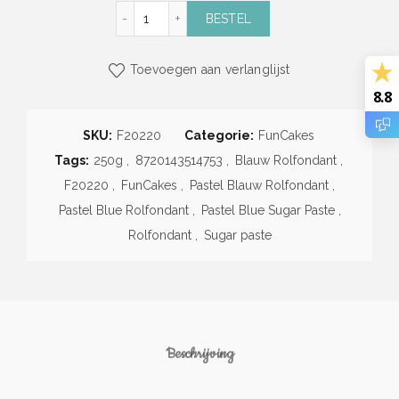
Pastel Blauw Rolfondant (250g) (FunCakes) 
BESTEL
Toevoegen aan verlanglijst
8.8
SKU:
F20220
Categorie:
FunCakes
Tags:
250g
,
8720143514753
,
Blauw Rolfondant
,
F20220
,
FunCakes
,
Pastel Blauw Rolfondant
,
Pastel Blue Rolfondant
,
Pastel Blue Sugar Paste
,
Rolfondant
,
Sugar paste
Beschrijving