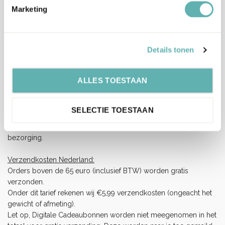
kunnen een beoordeling schrijven.
Marketing
Verzenden en levertijd:
Onze pakketten worden verstuurd met PostNL.
Op werkdagen (maandag tot vrijdag) geldt: voor 15:00 besteld
Details tonen
en betaald = dezelfde werkdag verzonden.
ALLES TOESTAAN
Let op, het is erg druk bij PostNL.
Hierdoor kan je bestelling langer onderweg zijn dan normaal
(langere levertijden), wij vragen je hiermee rekening te houden
SELECTIE TOESTAAN
en op tijd te bestellen.
Wij hebben helaas geen invloed op de snelheid van de
bezorging.
Verzendkosten Nederland:
Orders boven de 65 euro (inclusief BTW) worden gratis
verzonden.
Onder dit tarief rekenen wij €5,99 verzendkosten (ongeacht het
gewicht of afmeting).
Let op, Digitale Cadeaubonnen worden niet meegenomen in het