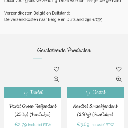
totaal voor gratis verzending. Deze worden naar je toe gemaild.
Verzendkosten België en Duitsland:
De verzendkosten naar België en Duitsland zijn €7,99.
Gerelateerde Producten
Bestel
Bestel
Pastel Groen Rolfondant
Aardbei Smaakfondant
(250g) (FunCakes)
(250g) (FunCakes)
€
2.79
€
3.69
Inclusief BTW
Inclusief BTW