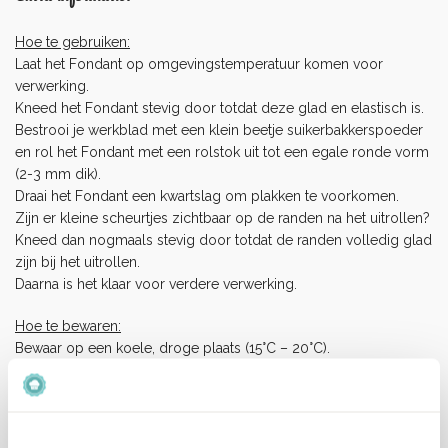
Hoe te gebruiken:
Laat het Fondant op omgevingstemperatuur komen voor
verwerking.
Kneed het Fondant stevig door totdat deze glad en elastisch is.
Bestrooi je werkblad met een klein beetje suikerbakkerspoeder
en rol het Fondant met een rolstok uit tot een egale ronde vorm
(2-3 mm dik).
Draai het Fondant een kwartslag om plakken te voorkomen.
Zijn er kleine scheurtjes zichtbaar op de randen na het uitrollen?
Kneed dan nogmaals stevig door totdat de randen volledig glad
zijn bij het uitrollen.
Daarna is het klaar voor verdere verwerking.
Hoe te bewaren:
Bewaar op een koele, droge plaats (15°C – 20°C).
Niet in de koelkast of vriezer bewaren.
Eenmaal geopend, wikkel het in huishoudfolie en plaats het in
een luchtdichte verpakking om uitdroging te voorkomen.