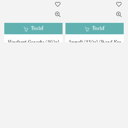
Bestel
Bestel
Hazelnoot Ganache (260g)
Isomalt (250g) (Brand New
(BrandNewCake)
Cakes)
€
7.39
€
5.09
Inclusief BTW
Inclusief BTW
Bestel
Isomalt 750g (Brand New
Cakes)