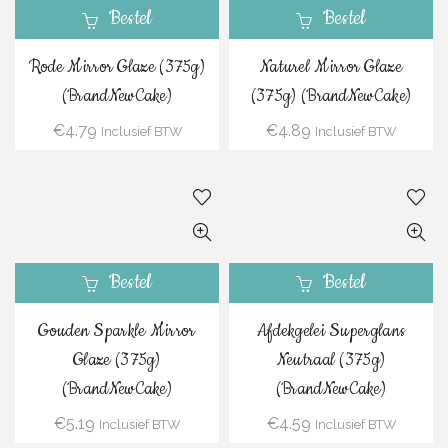
Bestel
Bestel
Rode Mirror Glaze (375g)
Naturel Mirror Glaze
(BrandNewCake)
(375g) (BrandNewCake)
€
4.79
€
4.89
Inclusief BTW
Inclusief BTW
Bestel
Bestel
Gouden Sparkle Mirror
Afdekgelei Superglans
Glaze (375g)
Neutraal (375g)
(BrandNewCake)
(BrandNewCake)
€
5.19
€
4.59
Inclusief BTW
Inclusief BTW