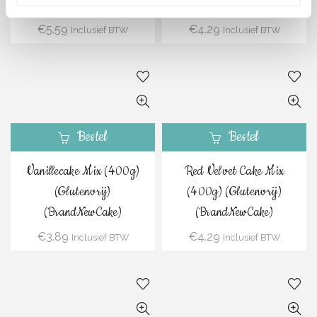
(BrandNewCake)
(BrandNewCake)
€
5.59
€
4.29
Inclusief BTW
Inclusief BTW
Bestel
Bestel
Vanillecake Mix (400g)
Red Velvet Cake Mix
(Glutenvrij)
(400g) (Glutenvrij)
(BrandNewCake)
(BrandNewCake)
€
3.89
€
4.29
Inclusief BTW
Inclusief BTW