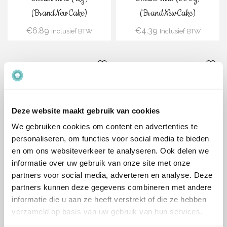
(BrandNewCake)
(BrandNewCake)
€
6.89
€
4.39
Inclusief BTW
Inclusief BTW
Bestel
Bestel
Deze website maakt gebruik van cookies
We gebruiken cookies om content en advertenties te
Cupcake Mix (400g)
Chocolade Cupcake Mix
personaliseren, om functies voor social media te bieden
(Glutenvrij)
(400g) (Glutenvrij)
en om ons websiteverkeer te analyseren. Ook delen we
(BrandNewCake)
(BrandNewCake)
informatie over uw gebruik van onze site met onze
partners voor social media, adverteren en analyse. Deze
€
3.29
€
3.89
Inclusief BTW
Inclusief BTW
partners kunnen deze gegevens combineren met andere
informatie die u aan ze heeft verstrekt of die ze hebben
verzameld op basis van uw gebruik van hun services.