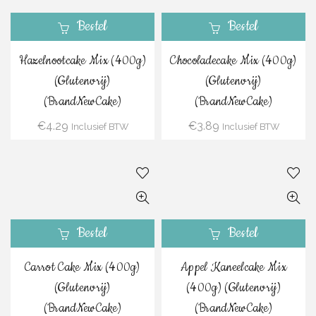
Bestel
Bestel
Hazelnootcake Mix (400g)
Chocoladecake Mix (400g)
(Glutenvrij)
(Glutenvrij)
(BrandNewCake)
(BrandNewCake)
€
4.29
€
3.89
Inclusief BTW
Inclusief BTW
Bestel
Bestel
Carrot Cake Mix (400g)
Appel Kaneelcake Mix
(Glutenvrij)
(400g) (Glutenvrij)
(BrandNewCake)
(BrandNewCake)