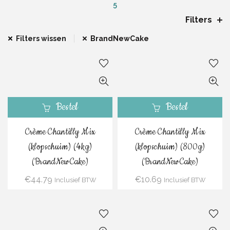
5
Filters
Filters wissen
BrandNewCake
Bestel
Bestel
Crème Chantilly Mix
Crème Chantilly Mix
(klopschuim) (4kg)
(klopschuim) (800g)
(BrandNewCake)
(BrandNewCake)
€
44.79
€
10.69
Inclusief BTW
Inclusief BTW