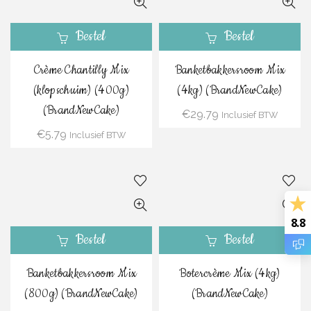
Bestel
Bestel
Crème Chantilly Mix
Banketbakkersroom Mix
(klopschuim) (400g)
(4kg) (BrandNewCake)
(BrandNewCake)
€
29.79
Inclusief BTW
€
5.79
Inclusief BTW
8.8
Bestel
Bestel
Banketbakkersroom Mix
Botercrème Mix (4kg)
(800g) (BrandNewCake)
(BrandNewCake)