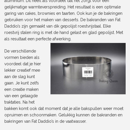
aluminium. Dit heeft als voordeel dat het zorgt voor een
gelijkmatige warmteverspreiding. Het resultaat is een optimale
garing van cakes, brownies en taarten. Ook kun je de bakringen
gebruiken voor het maken van desserts. De bakranden van Fat
Daddio’s zijn gemaakt van dik gepolijst roestvrijstaal. Elke
roestvrij stalen ring is met de hand gelast en glad gepolijst. Met
als resultaat een perfecte afwerking.
De verschillende
vormen bieden als
voordeel dat je hier
lekker creatief mee
aan de slag kunt
gaan. Je kunt zelfs
een creatie maken
van een gelaagde
traktaties. Na het
bakken komt ook dat moment dat je alle bakspullen weer moet
opruimen en schoonmaken. Gelukkig kunnen de bakranden en
bakringen van Fat Daddio’s in de vaatwasser.