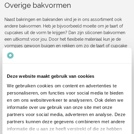
Overige bakvormen
Naast bakringen en bakranden vind je in ons assortiment ook
andere bakvormen. Heb je bijvoorbeeld moeite om je taart of
cupcakes uit de vorm te krijgen? Dan zijn
siliconen bakvormen
een uitkomst voor jou. Door het flexibele materiaal kun je de
vormpjes gewoon buigen en rekken om zo de taart of cupcake
er makkelijk ui te krijgen.
Vind je het leuk om zo nu en dan eens te gaan bakken, maar wil
je dit niet als vaste hobby aanhouden? Dan kun je er ook voor
Deze website maakt gebruik van cookies
kiezen om gebruik te maken van
wegwerp bakvormen
. De naam
zegt het al deze kun je één keer gebruiken en daarna weer
We gebruiken cookies om content en advertenties te
weggooien.
personaliseren, om functies voor social media te bieden
en om ons websiteverkeer te analyseren. Ook delen we
Veelgestelde vragen
informatie over uw gebruik van onze site met onze
partners voor social media, adverteren en analyse. Deze
partners kunnen deze gegevens combineren met andere
Wat is het verschil tussen een bakrand en een bakring?
informatie die u aan ze heeft verstrekt of die ze hebben