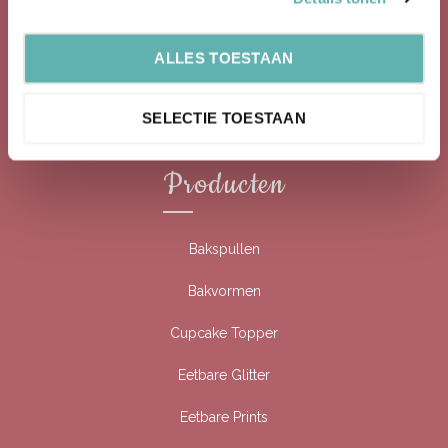
verkoop van bakartikelen.
Baking Queen is opgestart in 2016.
ALLES TOESTAAN
Bekijk ook onze social media kanalen!
Facebook
SELECTIE TOESTAAN
Instagram
Producten
Bakspullen
Bakvormen
Cupcake Topper
Eetbare Glitter
Eetbare Prints