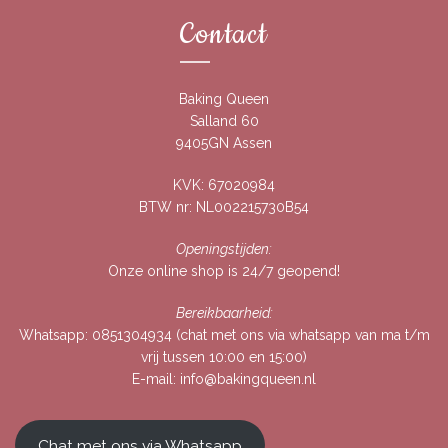
Contact
Baking Queen
Salland 60
9405GN Assen
KVK: 67020984
BTW nr: NL002215730B54
Openingstijden:
Onze online shop is 24/7 geopend!
Bereikbaarheid:
Whatsapp:
0851304934
(chat met ons via whatsapp van ma t/m
vrij tussen 10:00 en 15:00)
E-mail:
info@bakingqueen.nl
Chat met ons via Whatsapp