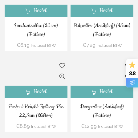
Bestel
Bestel
Fondantroller (20cm)
Bakroller (Antikleef) (18cm)
(Patisse)
(Patisse)
€
6.19
€
7.29
Inclusief BTW
Inclusief BTW
8.8
Bestel
Bestel
Perfect Height Rolling Pin
Deegroller (Antikleef)
22,5cm (Wilton)
(Patisse)
€
8.89
€
12.99
Inclusief BTW
Inclusief BTW