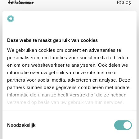
Artikelnummer
BC605
EAN
5060543483727
Beoordelingen
Deze website maakt gebruik van cookies
We gebruiken cookies om content en advertenties te
Er zijn nog geen beoordelingen.
personaliseren, om functies voor social media te bieden
en om ons websiteverkeer te analyseren. Ook delen we
informatie over uw gebruik van onze site met onze
Enkel ingelogde klanten die dit product gekocht hebben,
partners voor social media, adverteren en analyse. Deze
kunnen een beoordeling schrijven.
partners kunnen deze gegevens combineren met andere
Verzenden en levertijd:
informatie die u aan ze heeft verstrekt of die ze hebben
Onze pakketten worden verstuurd met PostNL.
verzameld op basis van uw gebruik van hun services.
Op werkdagen (maandag tot vrijdag) geldt: voor 15:00 besteld
en betaald = dezelfde werkdag verzonden.
Toestemmingsselectie
Noodzakelijk
Let op, het is erg druk bij PostNL.
Hierdoor kan je bestelling langer onderweg zijn dan normaal