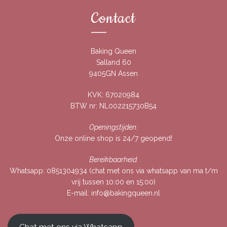
Contact
Baking Queen
Salland 60
9405GN Assen
KVK: 67020984
BTW nr: NL002215730B54
Openingstijden:
Onze online shop is 24/7 geopend!
Bereikbaarheid:
Whatsapp:
0851304934
(chat met ons via whatsapp van ma t/m
vrij tussen 10:00 en 15:00)
E-mail:
info@bakingqueen.nl
Chat met ons via Whatsapp