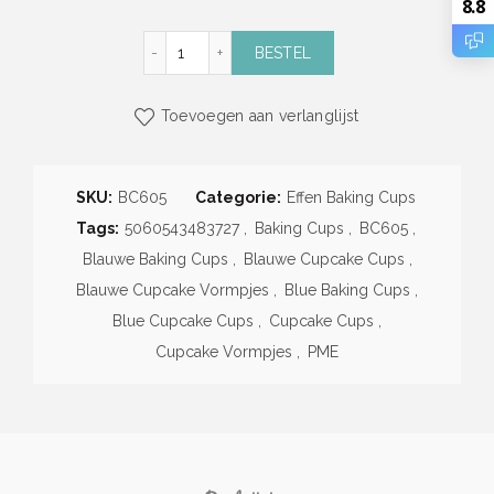
8.8
Blauwe Baking Cups (60 stuks) (PME) aanta
BESTEL
Toevoegen aan verlanglijst
SKU:
BC605
Categorie:
Effen Baking Cups
Tags:
5060543483727
,
Baking Cups
,
BC605
,
Blauwe Baking Cups
,
Blauwe Cupcake Cups
,
Blauwe Cupcake Vormpjes
,
Blue Baking Cups
,
Blue Cupcake Cups
,
Cupcake Cups
,
Cupcake Vormpjes
,
PME