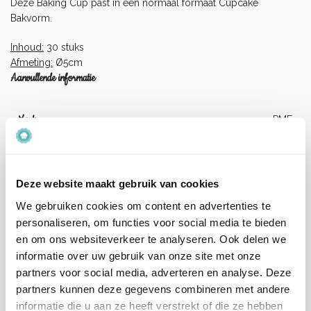
Deze Baking Cup past in een normaal formaat
Cupcake
Bakvorm
.
Inhoud:
30 stuks
Afmeting:
Ø5cm
Aanvullende informatie
Merk
PME
Kleur
Goud
Deze website maakt gebruik van cookies
Artikelnummer
BC811
We gebruiken cookies om content en advertenties te
personaliseren, om functies voor social media te bieden
EAN
5060543481099
en om ons websiteverkeer te analyseren. Ook delen we
informatie over uw gebruik van onze site met onze
Beoordelingen
partners voor social media, adverteren en analyse. Deze
partners kunnen deze gegevens combineren met andere
Er zijn nog geen beoordelingen.
informatie die u aan ze heeft verstrekt of die ze hebben