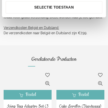
Onder dit tarief rekenen wij €5,99 verzendkosten (ongeacht het
gewicht of afmeting).
SELECTIE TOESTAAN
Let op, Digitale Cadeaubonnen worden niet meegenomen in het
totaal voor gratis verzending. Deze worden naar je toe gemaild.
Verzendkosten België en Duitsland:
De verzendkosten naar België en Duitsland zijn €7,99.
Gerelateerde Producten
Bestel
Bestel
Icing Bag Adaptor Set (3
Cake Leveller (Taartzaag)