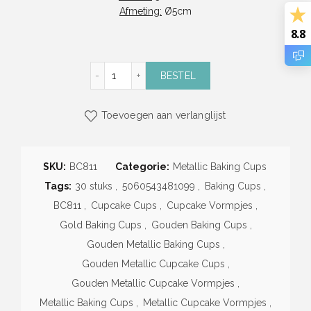
Afmeting:
Ø5cm
8.8
Gouden Metallic Baking Cups (30 stuks) (PM
BESTEL
Toevoegen aan verlanglijst
SKU:
BC811
Categorie:
Metallic Baking Cups
Tags:
30 stuks
,
5060543481099
,
Baking Cups
,
BC811
,
Cupcake Cups
,
Cupcake Vormpjes
,
Gold Baking Cups
,
Gouden Baking Cups
,
Gouden Metallic Baking Cups
,
Gouden Metallic Cupcake Cups
,
Gouden Metallic Cupcake Vormpjes
,
Metallic Baking Cups
,
Metallic Cupcake Vormpjes
,