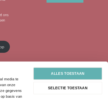
et ons
ssen
app
ALLES TOESTAAN
al media te
 van onze
SELECTIE TOESTAAN
deze gegevens
 op basis van