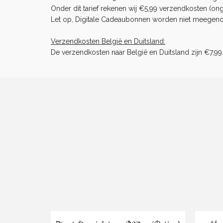
Onder dit tarief rekenen wij €5,99 verzendkosten (ong
Let op, Digitale Cadeaubonnen worden niet meegenome
Verzendkosten België en Duitsland:
De verzendkosten naar België en Duitsland zijn €7,99
Bestel