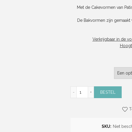
Met de Cakevormen van Patis
De Bakvormen zijn gemaakt 
Verkrijgbaar in de v
Hoogt
Cakevormen (Patisse) (25
BESTEL
T
SKU:
Niet besc