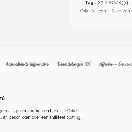
Tags:
8712187028334
,
Cake Bakvorm
,
Cake Vor
Aanvullende informatie
Beoordelingen (0)
Afhalen – Verzend
m)
nge maak je eenvoudig een heerlijke
Cake
.
en beschikken over een antikleef coating.