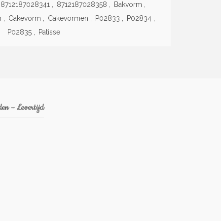
8712187028341
,
8712187028358
,
Bakvorm
,
m
,
Cakevorm
,
Cakevormen
,
P02833
,
P02834
,
P02835
,
Patisse
en – Levertijd