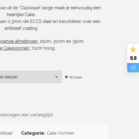
€6.89
se uit de ‘Classique’ range maak je eenvoudig een
heerlijke Cake.
tot
van 0,3mm dik ECCS staal en beschikken over een
antikleef coating.
€8.59
olgende afmetingen:
25cm, 30cm en 35cm.
e Cakevormen:
7,1cm hoog.
8.8
Wissen
cm, 30cm of 35cm) aantal
oevoegen aan verlanglijst
hikbaar
Categorie:
Cake Vormen