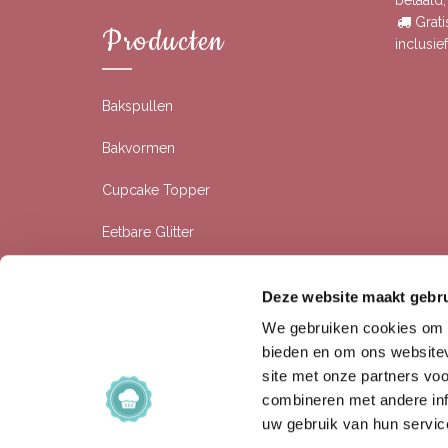
betaald
Grati
Producten
inclusi
Bakspullen
Bakvormen
Cupcake Topper
Eetbare Glitter
Eetbare Prints
Deze website maakt gebru
Rolfondant
We gebruiken cookies om c
bieden en om ons websitev
Siliconen Bakvormen
site met onze partners vo
combineren met andere inf
Sprinkles
uw gebruik van hun servic