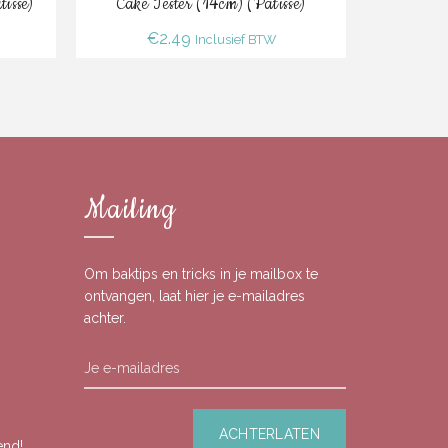
isse)
Cake Tester (14cm) (Patisse)
Ronde Ta
(PME) (v
€
2.49
Inclusief BTW
€
5.69
Mailing
Om baktips en tricks in je mailbox te
ontvangen, laat hier je e-mailadres
achter.
end!