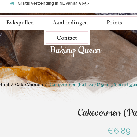
Gratis verzending in NL vanaf €65,-
Bakspullen
Aanbiedingen
Prints
Contact
taal
Cake Vormen
Cakevormen (Patisse) (25cm, 30cm of 35c
Cakevormen (Pat
€
6.89
-