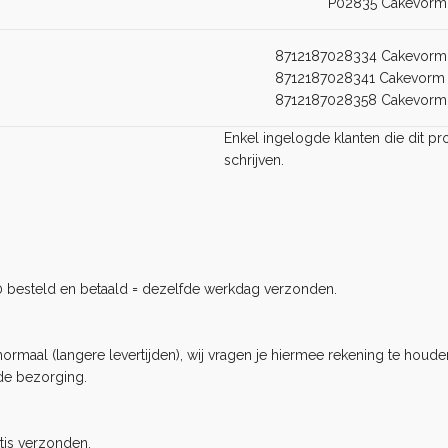
P02835 Cakevorm
8712187028334 Cakevorm
8712187028341 Cakevorm
8712187028358 Cakevorm
Enkel ingelogde klanten die dit 
schrijven.
0 besteld en betaald = dezelfde werkdag verzonden.
rmaal (langere levertijden), wij vragen je hiermee rekening te houden
de bezorging.
tis verzonden.