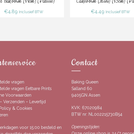
t Bakvorm (11cm) (Patisse)
Cakevorm (mini) (15cm) (Pat
€
4.89
€
4.49
Inclusief BTW
Inclusief BTW
tenservice
Contact
telde vragen
Baking Queen
elde vragen Eetbare Prints
Salland 60
ne Voorwaarden
9405GN Assen
– Verzenden – Levertijd
KVK: 67020984
 Policy & Cookies
BTW nr: NL002215730B54
eren
Openingstijden:
rkdagen voor 15:00 besteld en
Onze online shop is 24/7 geop