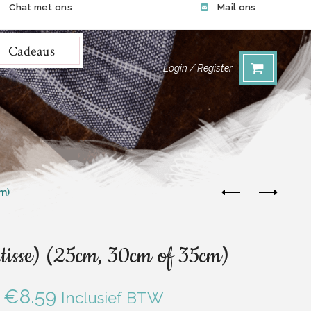
Chat met ons
Mail ons
Cadeaus
Login / Register
m)
isse) (25cm, 30cm of 35cm)
Prijsklasse:
€
8.59
Inclusief BTW