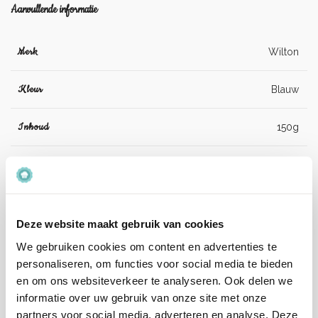
Aanvullende informatie
Merk
Wilton
Kleur
Blauw
Inhoud
150g
Suiker, glucosestroop, zetmeel (maïs),
plantaardige olie (kokos, raapzaad),
Ingrediënten
glansmiddel: E904, emulgator: E322
(zonnebloem), kleurstof: E133.
Deze website maakt gebruik van cookies
We gebruiken cookies om content en advertenties te
Artikelnummer
04-0-0602
personaliseren, om functies voor social media te bieden
en om ons websiteverkeer te analyseren. Ook delen we
EAN
8721154448792
informatie over uw gebruik van onze site met onze
partners voor social media, adverteren en analyse. Deze