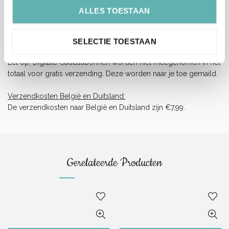
Verzendkosten Nederland:
ALLES TOESTAAN
Orders boven de 65 euro (inclusief BTW) worden gratis
verzonden.
Onder dit tarief rekenen wij €5,99 verzendkosten (ongeacht het
SELECTIE TOESTAAN
gewicht of afmeting).
Let op, Digitale Cadeaubonnen worden niet meegenomen in het
totaal voor gratis verzending. Deze worden naar je toe gemaild.
Verzendkosten België en Duitsland:
De verzendkosten naar België en Duitsland zijn €7,99.
Gerelateerde Producten