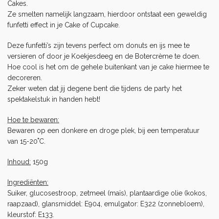
Cakes.
Ze smelten namelijk langzaam, hierdoor ontstaat een geweldig
funfetti effect in je
Cake
of
Cupcake
.
Deze funfetti’s zijn tevens perfect om donuts en ijs mee te
versieren of door je
Koekjesdeeg
en de
Botercrème
te doen.
Hoe cool is het om de gehele buitenkant van je cake hiermee te
decoreren.
Zeker weten dat jij degene bent die tijdens de party het
spektakelstuk in handen hebt!
Hoe te bewaren:
Bewaren op een donkere en droge plek, bij een temperatuur
van 15-20˚C.
Inhoud:
150g
Ingrediënten:
Suiker, glucosestroop, zetmeel (maïs), plantaardige olie (kokos,
raapzaad), glansmiddel: E904, emulgator: E322 (zonnebloem),
kleurstof: E133.