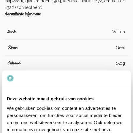
raapzaad), glansmiddel: E904, kleurstof: E100, E172, emulgator:
E322 (zonnebloem).
Aanvullende informatie
Merk
Wilton
Kleur
Geel
Inhoud
150g
Suiker, glucosestroop, zetmeel (maïs),
plantaardige olie (kokos, raapzaad),
Ingrediënten
glansmiddel: E904, kleurstof: E100, E172,
Deze website maakt gebruik van cookies
emulgator: E322 (zonnebloem).
We gebruiken cookies om content en advertenties te
Artikelnummer
04-0-0606
personaliseren, om functies voor social media te bieden
en om ons websiteverkeer te analyseren. Ook delen we
informatie over uw gebruik van onze site met onze
EAN
8721154448839