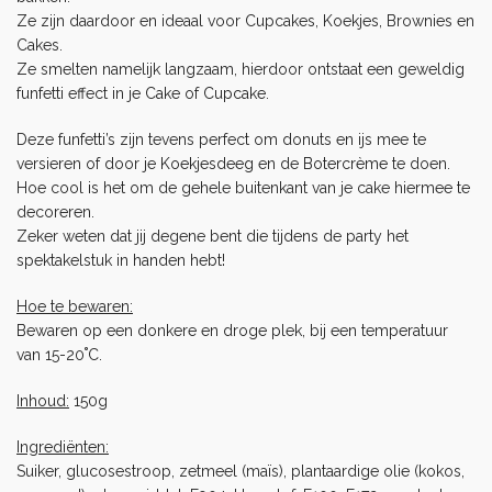
Ze zijn daardoor en ideaal voor Cupcakes, Koekjes, Brownies en
Cakes.
Ze smelten namelijk langzaam, hierdoor ontstaat een geweldig
funfetti effect in je
Cake
of
Cupcake
.
Deze funfetti’s zijn tevens perfect om donuts en ijs mee te
versieren of door je
Koekjesdeeg
en de
Botercrème
te doen.
Hoe cool is het om de gehele buitenkant van je cake hiermee te
decoreren.
Zeker weten dat jij degene bent die tijdens de party het
spektakelstuk in handen hebt!
Hoe te bewaren:
Bewaren op een donkere en droge plek, bij een temperatuur
van 15-20˚C.
Inhoud:
150g
Ingrediënten:
Suiker, glucosestroop, zetmeel (maïs), plantaardige olie (kokos,