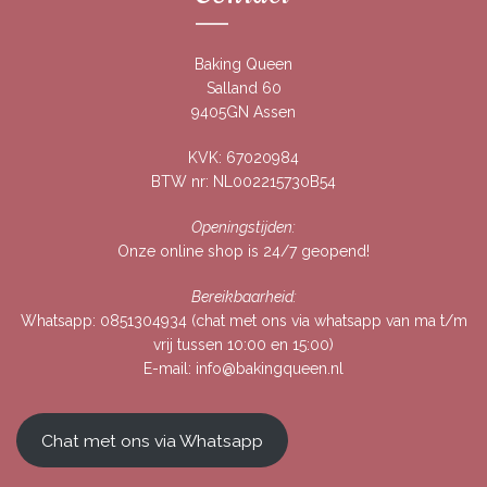
Baking Queen
Salland 60
9405GN Assen
KVK: 67020984
BTW nr: NL002215730B54
Openingstijden:
Onze online shop is 24/7 geopend!
Bereikbaarheid:
Whatsapp:
0851304934
(chat met ons via whatsapp van ma t/m
vrij tussen 10:00 en 15:00)
E-mail:
info@bakingqueen.nl
Chat met ons via Whatsapp