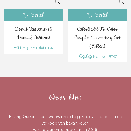
Bestel
Bestel
Donut Bakvorm (6
ColorSwirl Tri-Color
Donuts) (Wilton)
Coupler Decorating Set
(Wilton)
€
11.69
Inclusief BTW
€
9.89
Inclusief BTW
Over Ons
Baking Queen is een webwinkel die gespecialiseerd is in de
verkoop van bakartikelen.
Baking Queen is opgestart in 2016.