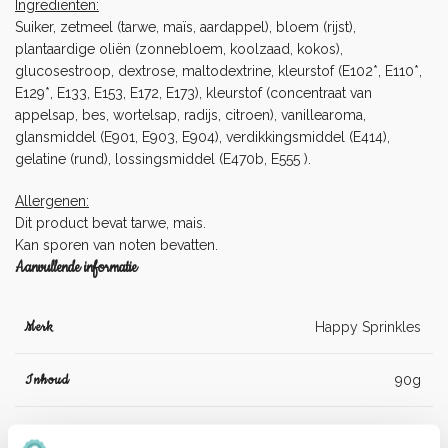
Ingrediënten:
Suiker, zetmeel (tarwe, maïs, aardappel), bloem (rijst),
plantaardige oliën (zonnebloem, koolzaad, kokos),
glucosestroop, dextrose, maltodextrine, kleurstof (E102*, E110*,
E129*, E133, E153, E172, E173), kleurstof (concentraat van
appelsap, bes, wortelsap, radijs, citroen), vanillearoma,
glansmiddel (E901, E903, E904), verdikkingsmiddel (E414),
gelatine (rund), lossingsmiddel (E470b, E555 ).
Allergenen:
Dit product bevat tarwe, mais.
Kan sporen van noten bevatten.
Aanvullende informatie
Merk
Happy Sprinkles
Inhoud
90g
Suiker, zetmeel (tarwe, maïs, aardappel),