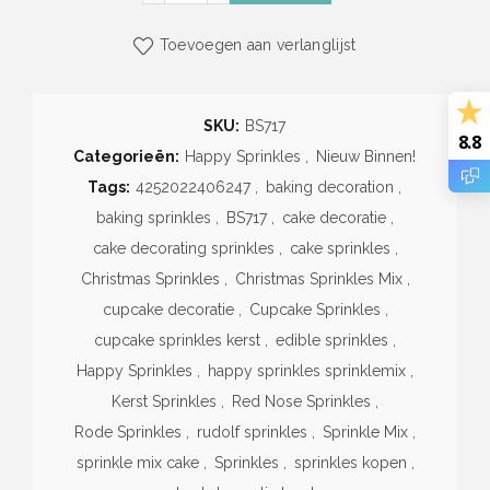
Toevoegen aan verlanglijst
SKU:
BS717
8.8
Categorieën:
Happy Sprinkles
,
Nieuw Binnen!
Tags:
4252022406247
,
baking decoration
,
baking sprinkles
,
BS717
,
cake decoratie
,
cake decorating sprinkles
,
cake sprinkles
,
Christmas Sprinkles
,
Christmas Sprinkles Mix
,
cupcake decoratie
,
Cupcake Sprinkles
,
cupcake sprinkles kerst
,
edible sprinkles
,
Happy Sprinkles
,
happy sprinkles sprinklemix
,
Kerst Sprinkles
,
Red Nose Sprinkles
,
Rode Sprinkles
,
rudolf sprinkles
,
Sprinkle Mix
,
sprinkle mix cake
,
Sprinkles
,
sprinkles kopen
,