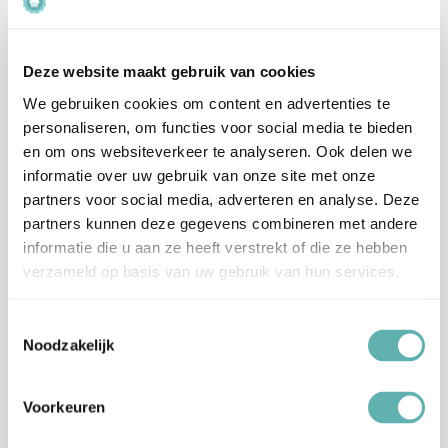
bloem (rijst), plantaardige oliën
(zonnebloem, koolzaad, kokos),
glucosestroop, dextrose, maltodextrine,
Deze website maakt gebruik van cookies
kleurstof (E102*, E110*, E129*, E133, E153,
Ingrediënten
E172, E173), kleurstof (concentraat van
We gebruiken cookies om content en advertenties te
appelsap, bes, wortelsap, radijs, citroen),
personaliseren, om functies voor social media te bieden
vanillearoma, glansmiddel (E901, E903,
en om ons websiteverkeer te analyseren. Ook delen we
E904), verdikkingsmiddel (E414), gelatine
informatie over uw gebruik van onze site met onze
(rund), lossingsmiddel (E470b, E555 ).
partners voor social media, adverteren en analyse. Deze
partners kunnen deze gegevens combineren met andere
Dit product bevat tarwe, mais.
Allergenen
informatie die u aan ze heeft verstrekt of die ze hebben
Kan sporen van noten bevatten.
verzameld op basis van uw gebruik van hun services.
Artikelnummer
BS717
Toestemmingsselectie
Noodzakelijk
EAN
4252022406247
Voorkeuren
Beoordelingen