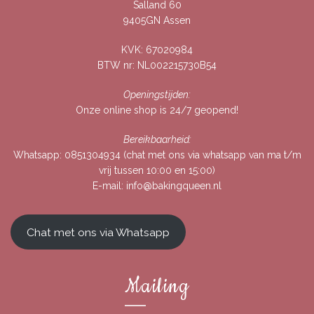
Salland 60
9405GN Assen
KVK: 67020984
BTW nr: NL002215730B54
Openingstijden:
Onze online shop is 24/7 geopend!
Bereikbaarheid:
Whatsapp:
0851304934
(chat met ons via whatsapp van ma t/m
vrij tussen 10:00 en 15:00)
E-mail:
info@bakingqueen.nl
Chat met ons via Whatsapp
Mailing