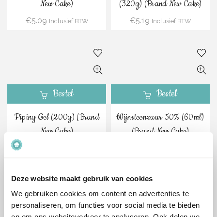
New Cake)
(320g) (Brand New Cake)
€
5.09
€
5.19
Inclusief BTW
Inclusief BTW
Bestel
Bestel
Piping Gel (200g) (Brand
Wijnsteenzuur 50% (60ml)
New Cake)
(Brand New Cake)
€
5.29
€
5.49
Inclusief BTW
Inclusief BTW
Deze website maakt gebruik van cookies
We gebruiken cookies om content en advertenties te
personaliseren, om functies voor social media te bieden
en om ons websiteverkeer te analyseren. Ook delen we