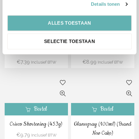
Details tonen
ALLES TOESTAAN
Bestel
Bestel
Tonkabonen (50g) (Brand
Eetbare Lijm (190g) (Brand
SELECTIE TOESTAAN
New Cake)
New Cake)
€
7.39
€
8.99
Inclusief BTW
Inclusief BTW
Bestel
Bestel
Crisco Shortening (453g)
Glansspray (100ml) (Brand
New Cake)
€
9.79
Inclusief BTW