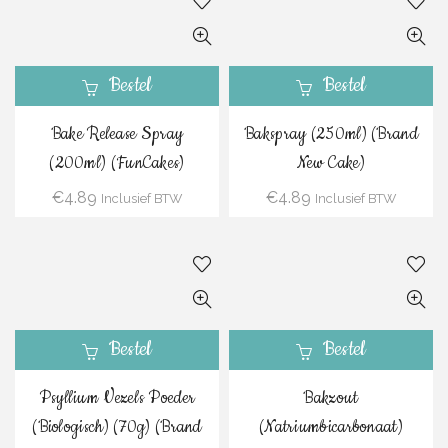
Bestel
Bestel
Bake Release Spray
Bakspray (250ml) (Brand
(200ml) (FunCakes)
New Cake)
€
4.89
€
4.89
Inclusief BTW
Inclusief BTW
Bestel
Bestel
Psyllium Vezels Poeder
Bakzout
(Biologisch) (70g) (Brand
(Natriumbicarbonaat)