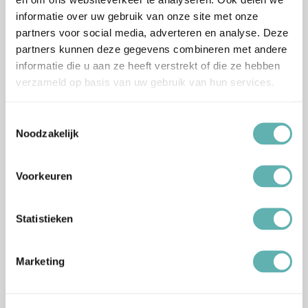
Bestel
Bestel
informatie over uw gebruik van onze site met onze
partners voor social media, adverteren en analyse. Deze
Agar Agar (50g) (Brand
Maïs Siroop (500g) (Brand
partners kunnen deze gegevens combineren met andere
New Cake)
New Cake)
informatie die u aan ze heeft verstrekt of die ze hebben
verzameld op basis van uw gebruik van hun services.
€
5.89
€
5.99
Inclusief BTW
Inclusief BTW
Toestemmingsselectie
Noodzakelijk
UITVERKOCHT
Voorkeuren
Bestel
Verder Lezen
Statistieken
Pectine (45g) (Brand New
Glucosestroop (1kg) (Brand
Cake)
New Cake)
Marketing
€
6.49
€
6.89
Inclusief BTW
Inclusief BTW