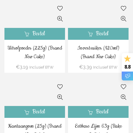
Bestel
Bestel
Uitrolpoeder (225g) (Brand
Invertsuiker (120ml)
New Cake)
(Brand New Cake)
8.8
€
3.19
€
3.39
Inclusief BTW
Inclusief BTW
Bestel
Bestel
Xantaangom (25g) (Brand
Eetbare Lijm 63g (Bake